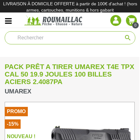
LIVRAISON À DOMICILE OFFERTE à partir de 100€ d'achat ! (hors
armes, cartouches, munitions & hors gabarit
0
search
PACK PRÊT A TIRER UMAREX T4E TPX
CAL 50 19.9 JOULES 100 BILLES
ACIERS 2.4087PA
UMAREX
PROMO
-15%
NOUVEAU !