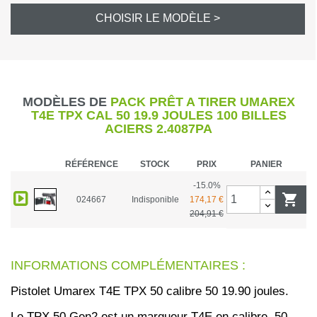
CHOISIR LE MODÈLE >
MODÈLES DE
PACK PRÊT A TIRER UMAREX
T4E TPX CAL 50 19.9 JOULES 100 BILLES
ACIERS 2.4087PA
RÉFÉRENCE
STOCK
PRIX
PANIER
-15.0%

024667
Indisponible
174,17 €
204,91 €
INFORMATIONS COMPLÉMENTAIRES :
Pistolet Umarex T4E TPX 50 calibre 50 19.90 joules.
Le TPX 50 Gen2 est un marqueur T4E en calibre .50