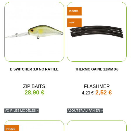
PROMO
-40%
B SWITCHER 3.0 NO RATTLE
THERMO GAINE 12MM X6
ZIP BAITS
FLASHMER
28,90 €
2,52 €
4,20 €
VOIR LES MODÈLES >
AJOUTER AU PANIER >
PROMO