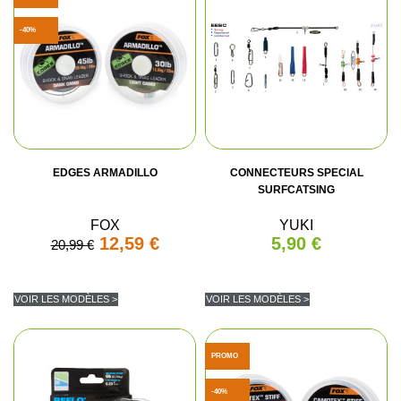
(1 avis)
-40%
EDGES ARMADILLO
CONNECTEURS SPECIAL
SURFCATSING
FOX
YUKI
12,59 €
5,90 €
20,99 €
VOIR LES MODÈLES >
VOIR LES MODÈLES >
PROMO
-40%