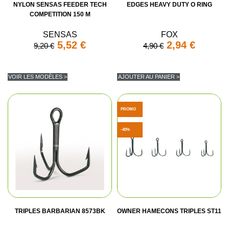
NYLON SENSAS FEEDER TECH
EDGES HEAVY DUTY O RING
COMPETITION 150 M
SENSAS
FOX
5,52 €
2,94 €
9,20 €
4,90 €
VOIR LES MODÈLES >
AJOUTER AU PANIER >
PROMO
-40%
TRIPLES BARBARIAN 8573BK
OWNER HAMECONS TRIPLES ST11