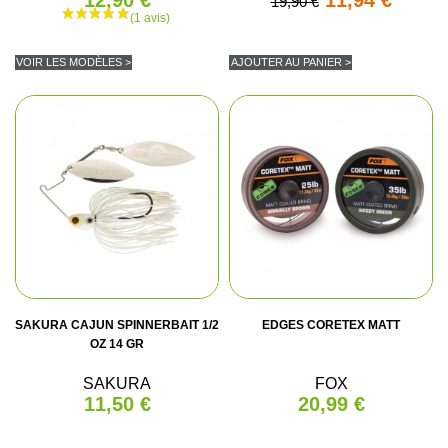
12,90 €
11,94 €
19,90 €
VOIR LES MODÈLES >
AJOUTER AU PANIER >
SAKURA CAJUN SPINNERBAIT 1/2
EDGES CORETEX MATT
OZ 14 GR
SAKURA
FOX
11,50 €
20,99 €