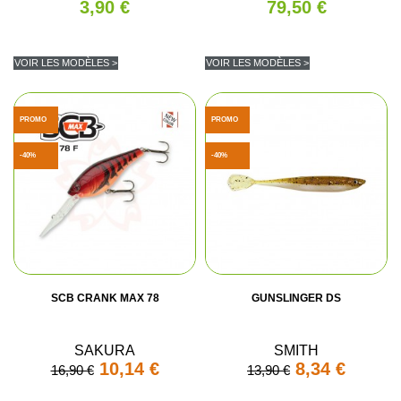
3,90 €
79,50 €
VOIR LES MODÈLES >
VOIR LES MODÈLES >
PROMO
PROMO
-40%
-40%
SCB CRANK MAX 78
GUNSLINGER DS
SAKURA
SMITH
10,14 €
8,34 €
16,90 €
13,90 €