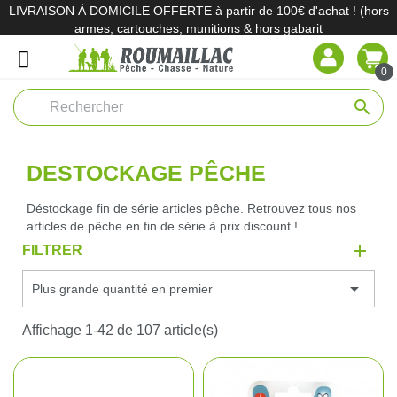
LIVRAISON À DOMICILE OFFERTE à partir de 100€ d'achat ! (hors
armes, cartouches, munitions & hors gabarit
0
search
DESTOCKAGE PÊCHE
Déstockage fin de série articles pêche. Retrouvez tous nos
articles de pêche en fin de série à prix discount !
FILTRER

Plus grande quantité en premier
Affichage 1-42 de 107 article(s)