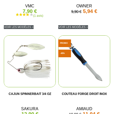
VMC
OWNER
7,90 €
5,94 €
9,90 €
VOIR LES MODÈLES >
VOIR LES MODÈLES >
PROMO
-40%
CAJUN SPINNERBAIT 3/4 OZ
COUTEAU FORGE DROIT INOX
SAKURA
AMIAUD