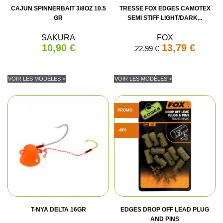
CAJUN SPINNERBAIT 3/8OZ 10.5
TRESSE FOX EDGES CAMOTEX
GR
SEMI STIFF LIGHT/DARK...
SAKURA
FOX
10,90 €
13,79 €
22,99 €
VOIR LES MODÈLES >
VOIR LES MODÈLES >
PROMO
-40%
T-NYA DELTA 16GR
EDGES DROP OFF LEAD PLUG
AND PINS