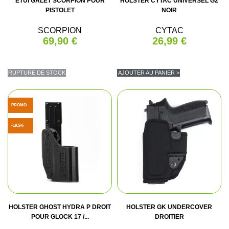
ETUI GALET SCORPION POUR
HOLSTER CYTAC UNIVERSEL G2
PISTOLET
NOIR
SCORPION
CYTAC
69,90 €
26,99 €
RUPTURE DE STOCK
AJOUTER AU PANIER >
PROMO
-19,5%
HOLSTER GHOST HYDRA P DROIT
HOLSTER GK UNDERCOVER
POUR GLOCK 17 /...
DROITIER