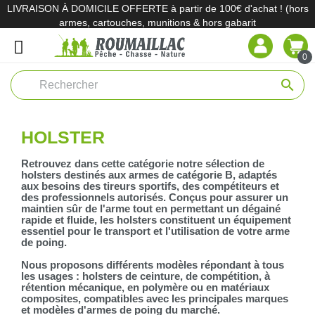
LIVRAISON À DOMICILE OFFERTE à partir de 100€ d'achat ! (hors
armes, cartouches, munitions & hors gabarit
0
search
HOLSTER
Retrouvez dans cette catégorie notre sélection de
holsters destinés aux armes de catégorie B, adaptés
aux besoins des tireurs sportifs, des compétiteurs et
des professionnels autorisés. Conçus pour assurer un
maintien sûr de l'arme tout en permettant un dégainé
rapide et fluide, les holsters constituent un équipement
essentiel pour le transport et l'utilisation de votre arme
de poing.
Nous proposons différents modèles répondant à tous
les usages : holsters de ceinture, de compétition, à
rétention mécanique, en polymère ou en matériaux
composites, compatibles avec les principales marques
et modèles d'armes de poing du marché.