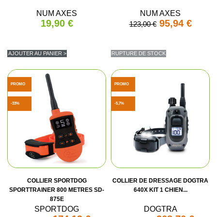
NUM AXES
NUM AXES
19,90 €
95,94 €
123,00 €
AJOUTER AU PANIER >
RUPTURE DE STOCK
PROMO
PROMO
-33%
-5,7%
COLLIER SPORTDOG
COLLIER DE DRESSAGE DOGTRA
SPORTTRAINER 800 METRES SD-
640X KIT 1 CHIEN...
875E
SPORTDOG
DOGTRA