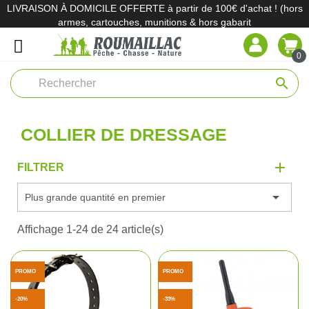
LIVRAISON À DOMICILE OFFERTE à partir de 100€ d'achat ! (hors
armes, cartouches, munitions & hors gabarit
0
search
COLLIER DE DRESSAGE
FILTRER

Plus grande quantité en premier
Affichage 1-24 de 24 article(s)
PROMO
PROMO
-20%
-33%