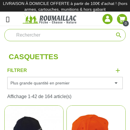
LIVRAISON À DOMICILE OFFERTE à partir de 100€ d'achat ! (hors
armes, cartouches, munitions & hors gabarit
0
search
CASQUETTES
FILTRER

Plus grande quantité en premier
Affichage 1-42 de 164 article(s)