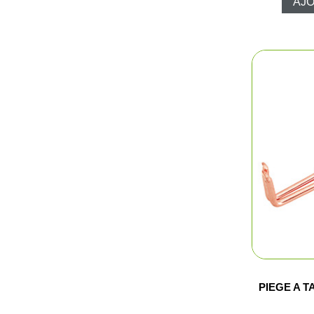
AJO
Fem
Cha
Acce
PIEGE A 