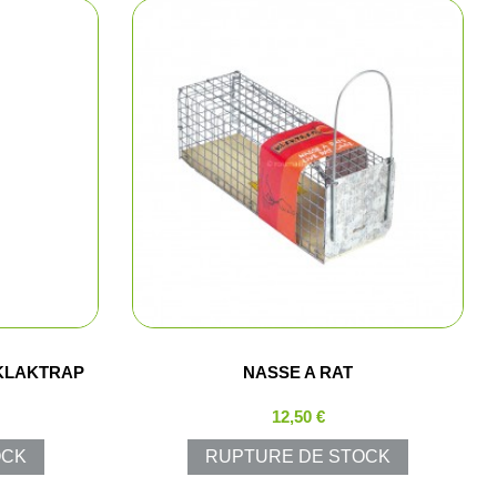
urne
mique
chasse et tir
nts rouges
ptiques
 chasse
KLAKTRAP
NASSE A RAT
12,50 €
OCK
RUPTURE DE STOCK