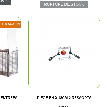
ER >
RUPTURE DE STOCK
ns
aire
ITÉ MAGASIN
polos
arkas
e chasse
ments
 ENTREES
PIEGE EN X 18CM 2 RESSORTS
hasse