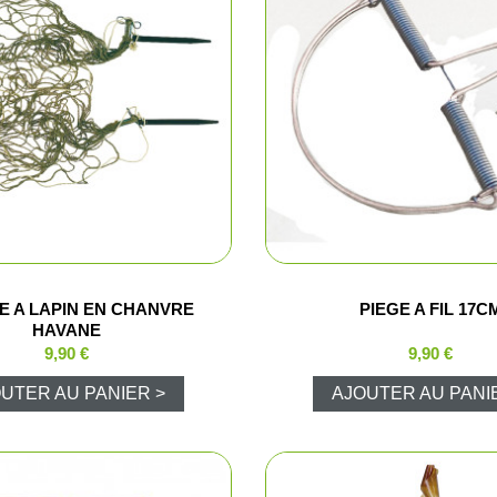
Bourre à ju
Bourre gras
Dispersant
Magnum et
Balles et c
Formes div
 A LAPIN EN CHANVRE
PIEGE A FIL 17C
HAVANE
Appeaux et 
9,90 €
9,90 €
UTER AU PANIER >
AJOUTER AU PANI
Equipement
Camouflag