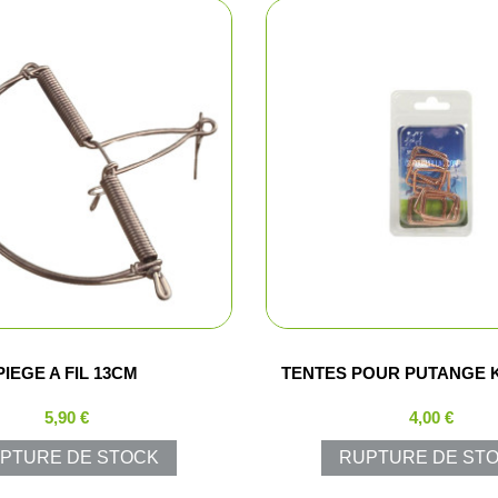
Vision noct
Vision ther
Lunettes de 
Viseurs poi
Montages o
Jumelles de
PIEGE A FIL 13CM
TENTES POUR PUTANGE 
Télémètres
5,90 €
4,00 €
Télescopes
PTURE DE STOCK
RUPTURE DE ST