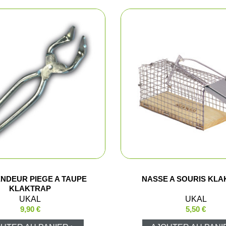
Bretelles e
Fourreaux
Malettes
Sac, gibeci
he
Gilets
sse
Tabliers de
trap / Tir
Vestes et b
ENDEUR PIEGE A TAUPE
NASSE A SOURIS KL
KLAKTRAP
donnée et détente
T-shirts, po
UKAL
UKAL
9,90 €
5,50 €
e
Pantalons