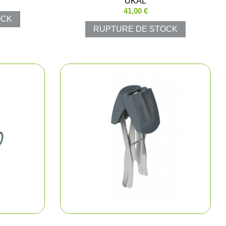
UKAL
41,00 €
OCK
e chasse
RUPTURE DE STOCK
lltrap
t shorts
los et chemises