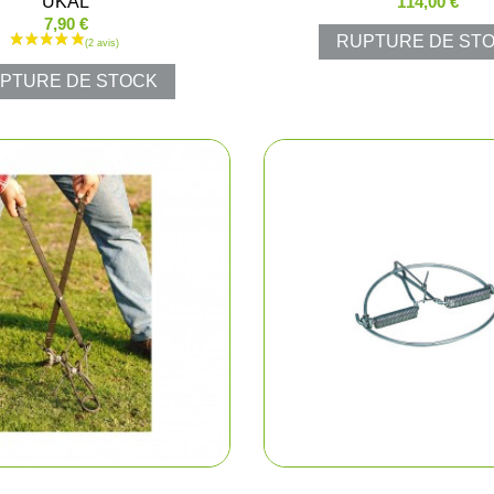
UKAL
114,00 €
7,90 €
RUPTURE DE ST
Pantalons d
PTURE DE STOCK
Veste de ba
Pantalons e
Gilets
T-shirts, po
Casquettes
Gants
Chaussures