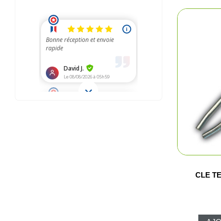
Pêc
Cha
Ball-
CLE T
Ran
Plui