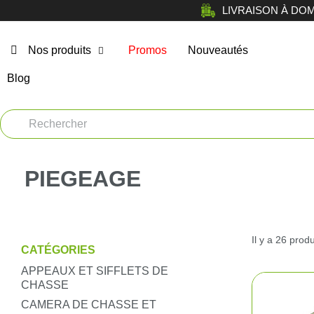
LIVRAISON À DOMICI
Nos produits
Promos
Nouveautés
Blog
Chasse
Arm
Car
Vêtements
Muni
PIEGEAGE
Atelier
Equi
Tir de loisir
Il y a 26 produ
Opt
Tir Sportif
CATÉGORIES
APPEAUX ET SIFFLETS DE
Bag
Chiens
CHASSE
CAMERA DE CHASSE ET