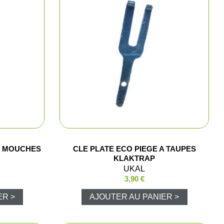
hasse et surveillance
rand gibier
 de métaux
ibier d'eau
répieds
I MOUCHES
CLE PLATE ECO PIEGE A TAUPES
KLAKTRAP
a palombe / pigeon ramier
UKAL
3,90 €
ies
ER >
AJOUTER AU PANIER >
 signalisation