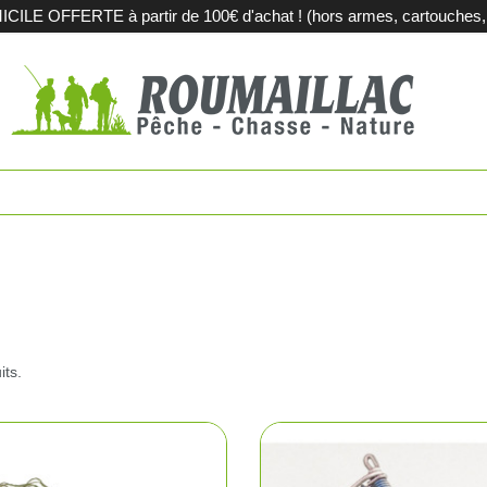
LE OFFERTE à partir de 100€ d'achat ! (hors armes, cartouches, m
es
Fusils de c
touches
Carabines 
tions métalliques
Fusils de sp
pement et territoires
Armes d'oc
its.
iques
Acier et sub
agerie
Sport