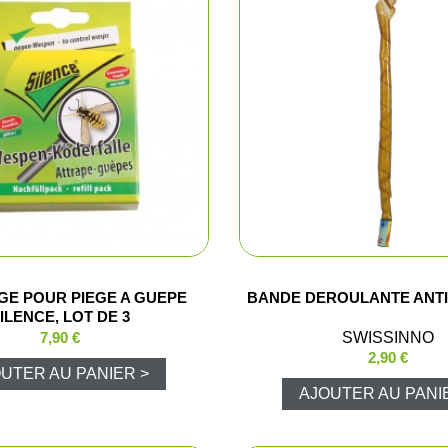
Caméra de c
Piegeage
Chasse du g
Détecteurs
Chasse du g
Sièges et t
E POUR PIEGE A GUEPE
BANDE DEROULANTE ANT
ILENCE, LOT DE 3
Chasse de l
7,90 €
SWISSINNO
2,90 €
UTER AU PANIER >
Talkie-walk
AJOUTER AU PANI
Panneaux de