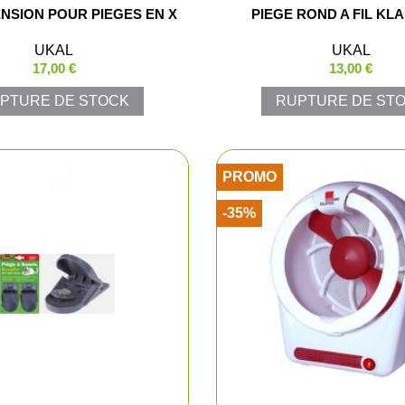
ENSION POUR PIEGES EN X
PIEGE ROND A FIL KL
Shorts
UKAL
UKAL
Chemises
17,00 €
13,00 €
PTURE DE STOCK
RUPTURE DE ST
Pantalons
Vestes et gi
PROMO
T-shirts et 
-35%
Ensembles 
Veste Pluie
Ponchos
Pantalons P