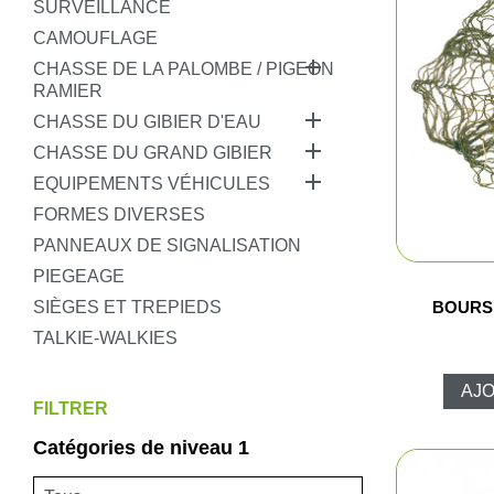
SURVEILLANCE
Pêche
CAMOUFLAGE

Coutellerie
CHASSE DE LA PALOMBE / PIGEON
RAMIER

CHASSE DU GIBIER D'EAU
Armes de défense

CHASSE DU GRAND GIBIER

Loisirs
EQUIPEMENTS VÉHICULES
FORMES DIVERSES
Coffres
PANNEAUX DE SIGNALISATION
PIEGEAGE
Bagagerie
BOURSE
SIÈGES ET TREPIEDS
TALKIE-WALKIES
Déstockage
AJO
FILTRER
Catégories de niveau 1