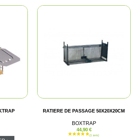
t cartouchières
ères, pochettes
 pêche
lousons
AKTRAP
RATIERE DE PASSAGE 50X20X20CM
los et sweats
BOXTRAP
44,90 €