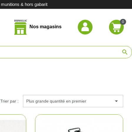
unitions & hors gabarit
0
Nos magasins
hasse
search
de chasse
ort
casion

Trier par :
Plus grande quantité en premier
stituts