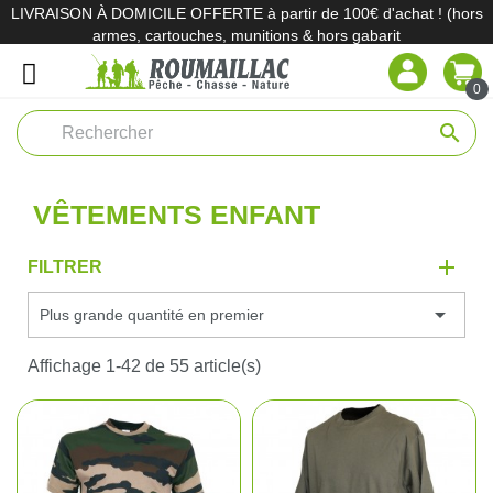
LIVRAISON À DOMICILE OFFERTE à partir de 100€ d'achat ! (hors
armes, cartouches, munitions & hors gabarit
0
search
VÊTEMENTS ENFANT
FILTRER

Plus grande quantité en premier
Affichage 1-42 de 55 article(s)