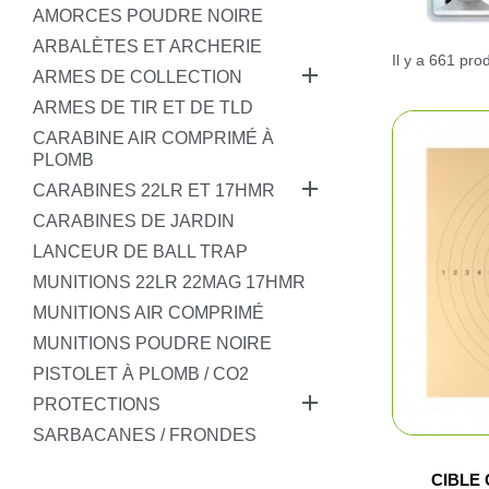
Pêche
AMORCES POUDRE NOIRE
ARBALÈTES ET ARCHERIE
Il y a 661 prod
Coutellerie

ARMES DE COLLECTION
ARMES DE TIR ET DE TLD
Armes de défense
CARABINE AIR COMPRIMÉ À
PLOMB
Loisirs

CARABINES 22LR ET 17HMR
CARABINES DE JARDIN
Coffres
LANCEUR DE BALL TRAP
MUNITIONS 22LR 22MAG 17HMR
Bagagerie
MUNITIONS AIR COMPRIMÉ
MUNITIONS POUDRE NOIRE
Déstockage
PISTOLET À PLOMB / CO2

PROTECTIONS
SARBACANES / FRONDES
CIBLE 