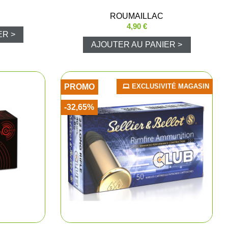
hasse et surveillance
ROUMAILLAC
4,90 €
ER >
AJOUTER AU PANIER >
rand gibier
PROMO
EXCLUSIVITÉ MAGASIN
 de métaux
-32,65%
ibier d'eau
répieds
a palombe / pigeon ramier
ies
 signalisation