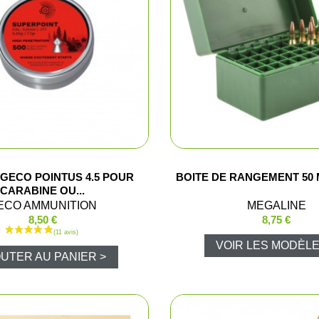
Shorts
(1 av
Chemises
Pantalons
Vestes et gi
T-shirts et 
GECO POINTUS 4.5 POUR
BOITE DE RANGEMENT 50 
CARABINE OU...
Ensembles 
ECO AMMUNITION
MEGALINE
8,50 €
8,75 €
Veste Pluie
VOIR LES MODÈLE
UTER AU PANIER >
Ponchos
Pantalons P