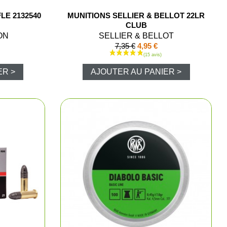
LE 2132540
MUNITIONS SELLIER & BELLOT 22LR
urne
CLUB
ON
SELLIER & BELLOT
7,35 €
4,95 €
mique
ER >
AJOUTER AU PANIER >
chasse et tir
nts rouges
ptiques
 chasse