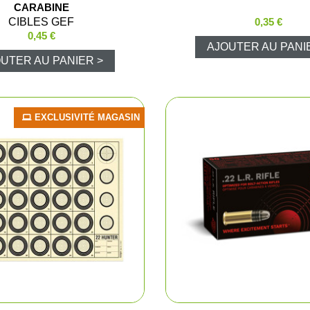
CARABINE
Caméra de c
CIBLES GEF
0,35 €
0,45 €
AJOUTER AU PANI
Piegeage
UTER AU PANIER >
Chasse du g
EXCLUSIVITÉ MAGASIN
Détecteurs
Chasse du g
Sièges et t
Chasse de l
Talkie-walk
Panneaux de