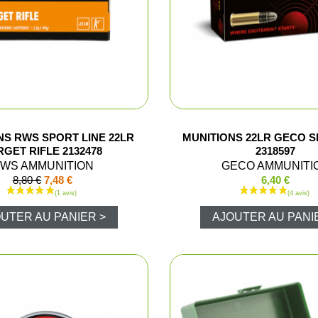
Pantalons d
Veste de ba
Pantalons e
NS RWS SPORT LINE 22LR
MUNITIONS 22LR GECO S
Gilets
RGET RIFLE 2132478
2318597
WS AMMUNITION
GECO AMMUNITI
8,80 €
7,48 €
6,40 €
T-shirts, po
UTER AU PANIER >
AJOUTER AU PANI
Casquettes
Gants
Chaussures