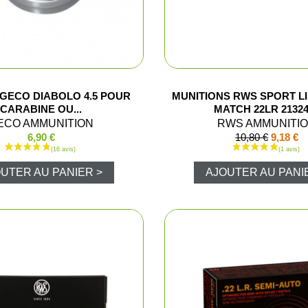
me et enfant
Combinaiso
ussant
Pulls et pol
ssoires
T-shirts et 
GECO DIABOLO 4.5 POUR
MUNITIONS RWS SPORT LI
CARABINE OU...
MATCH 22LR 2132
ECO AMMUNITION
RWS AMMUNITI
Vestes et p
6,90 €
10,80 €
9,18 €
Chemises
UTER AU PANIER >
AJOUTER AU PANI
Blousons d
Cuissards
Sous-vête
Gilets de c