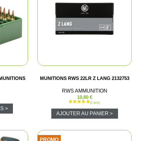
is)
lets
polos
MUNITIONS
MUNITIONS RWS 22LR Z LANG 2132753
Pluie
RWS AMMUNITION
10,80 €
S >
AJOUTER AU PANIER >
luie
PROMO