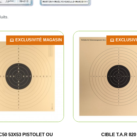
Bourre à ju
uits.
Bourre gras
Dispersant
EXCLUSIVITÉ MAGASIN
EXCLUSIV
Magnum et
Balles et c
Formes div
Appeaux et 
Equipement
Camouflag
C50 53X53 PISTOLET OU
CIBLE T.A.R 820