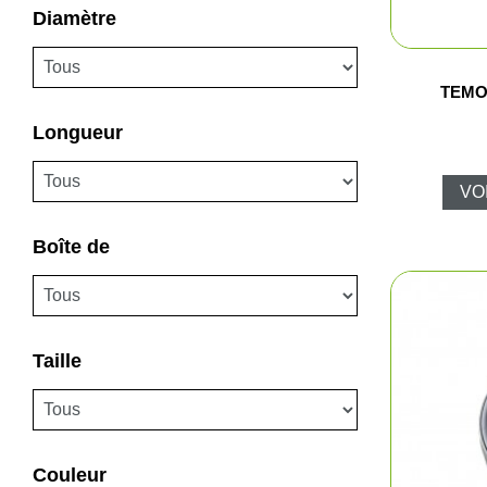
Diamètre
TEMO
Longueur
VO
Pêc
Boîte de
Cha
Ball-
Taille
Ran
Plui
Couleur