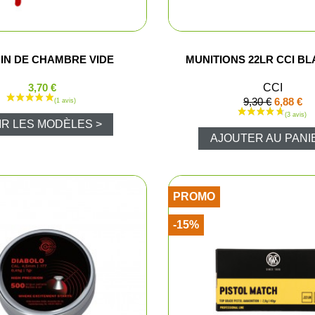
Bretelles e
Fourreaux
IN DE CHAMBRE VIDE
MUNITIONS 22LR CCI BL
Malettes
3,70 €
CCI
9,30 €
6,88 €
Sac, gibeci
IR LES MODÈLES >
AJOUTER AU PANI
he
Gilets
sse
Tabliers de
PROMO
-15%
trap / Tir
Vestes et b
donnée et détente
T-shirts, po
e
Pantalons