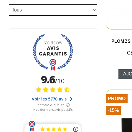
Fem
Cha
Acce
PLOMBS 
G
AJO
PROMO
-15%