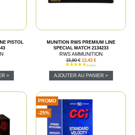
ns
aire
polos
NE PISTOL
MUNITION RWS PREMIUM LINE
443
SPECIAL MATCH 2134233
ON
RWS AMMUNITION
arkas
15,80 €
13,43 €
ER >
AJOUTER AU PANIER >
e chasse
PROMO
-25%
ments
hasse