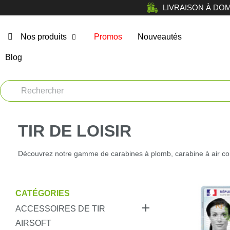
LIVRAISON À DOMICI
Nos produits
Promos
Nouveautés
Blog
Chasse
Arm
Car
Vêtements
Muni
TIR DE LOISIR
Atelier
Equi
Découvrez notre gamme de carabines à plomb, carabine à air co
Tir de loisir
Opt
Tir Sportif
CATÉGORIES
Bag

Chiens
ACCESSOIRES DE TIR
AIRSOFT