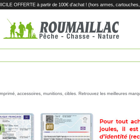
LE OFFERTE à partir de 100€ d'achat ! (hors armes, cartouches, m
es
Fusils de c
touches
Carabines 
tions métalliques
Fusils de sp
pement et territoires
Armes d'oc
mprimé, accessoires, munitions, cibles. Retrouvez les meilleures m
iques
Acier et sub
agerie
Sport