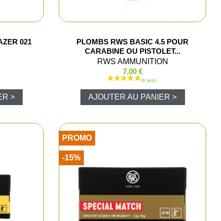
t cartouchières
AZER 021
PLOMBS RWS BASIC 4.5 POUR
CARABINE OU PISTOLET...
RWS AMMUNITION
7,00 €
ères, pochettes
ER >
AJOUTER AU PANIER >
 pêche
PROMO
-15%
lousons
los et sweats