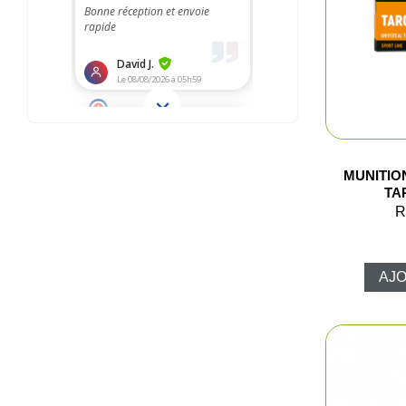
MUNITIO
TA
R
AJO