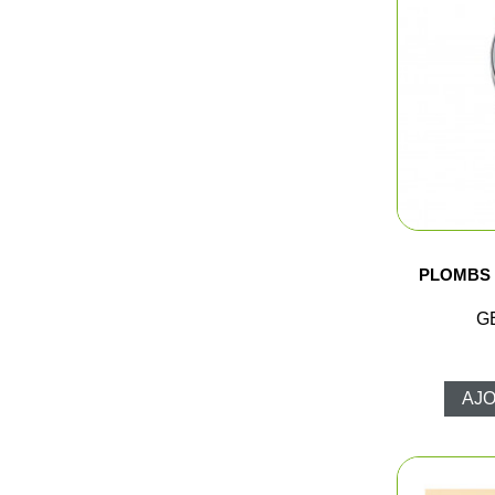
PLOMBS 
G
AJO