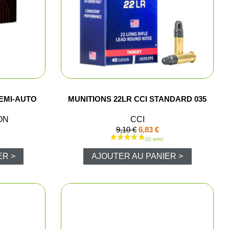
e chasse
lltrap
t shorts
EMI-AUTO
MUNITIONS 22LR CCI STANDARD 035
ON
CCI
9,10 €
6,83 €
los et chemises
ER >
AJOUTER AU PANIER >