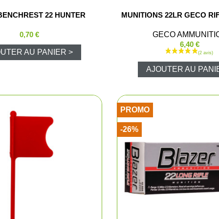
BENCHREST 22 HUNTER
MUNITIONS 22LR GECO RIF
Vision noct
0,70 €
GECO AMMUNITI
6,40 €
Vision ther
UTER AU PANIER >
AJOUTER AU PANI
Lunettes de 
Viseurs poi
PROMO
Montages o
-26%
Jumelles de
Télémètres
Télescopes