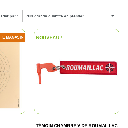
pe

se
Trier par :
Plus grande quantité en premier
es
ITÉ MAGASIN
NOUVEAU !
 super-magnum
hevrotines
erses
sifflets de chasse
s véhicules
e
TÉMOIN CHAMBRE VIDE ROUMAILLAC