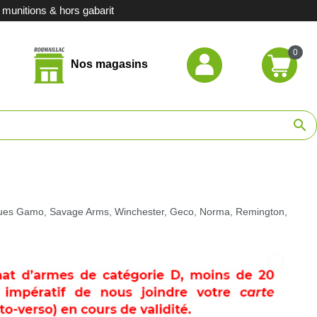
unitions & hors gabarit
0
Nos magasins
hasse
search
de chasse
ort
casion
arques Gamo, Savage Arms, Winchester, Geco, Norma, Remington,
stituts