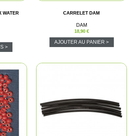
ns
X WATER
CARRELET DAM
DAM
aire
18,90 €
polos
AJOUTER AU PANIER >
S >
arkas
e chasse
ments
hasse