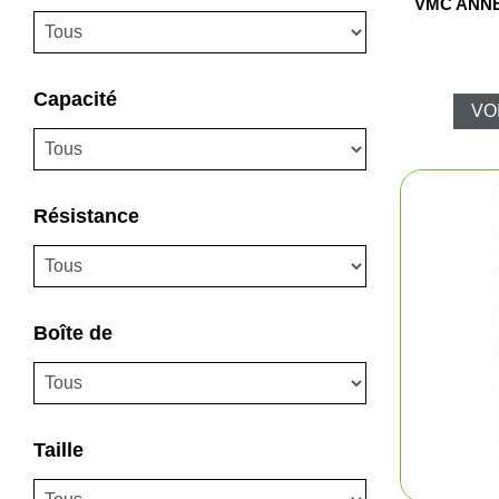
VMC ANN
Capacité
VO
Résistance
Pêc
Cha
Boîte de
Ball-
Ran
Taille
Plui