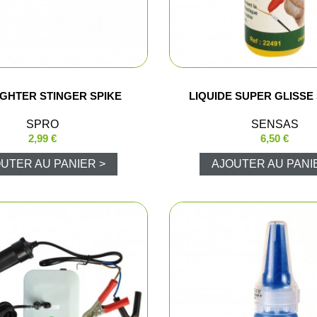
Shorts
Chemises
Pantalons
IGHTER STINGER SPIKE
LIQUIDE SUPER GLISSE
Vestes et gi
SPRO
SENSAS
2,99 €
6,50 €
T-shirts et 
UTER AU PANIER >
AJOUTER AU PANI
Ensembles 
Veste Pluie
Ponchos
Pantalons P