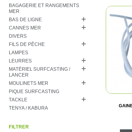
Pêche
BAGAGERIE ET RANGEMENTS
MER
Coutellerie

BAS DE LIGNE

CANNES MER
Armes de défense
DIVERS

FILS DE PÊCHE
Loisirs
LAMPES

LEURRES
Coffres

MATÉRIEL SURFCASTING /
LANCER
Bagagerie

MOULINETS MER
PIQUE SURFCASTING
Déstockage

TACKLE
GAIN
TENYA / KABURA
FILTRER