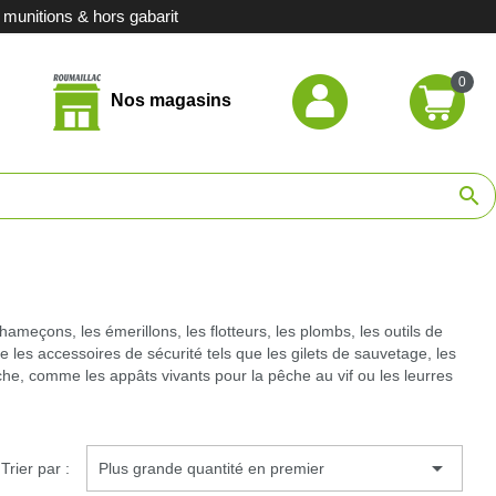
unitions & hors gabarit
0
Nos magasins
hasse
search
de chasse
ort
casion
meçons, les émerillons, les flotteurs, les plombs, les outils de
ue les accessoires de sécurité tels que les gilets de sauvetage, les
che, comme les appâts vivants pour la pêche au vif ou les leurres
stituts

Trier par :
Plus grande quantité en premier