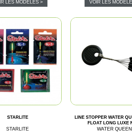
IR LES MODÈLES >
VOIR LES MODÈLE
Caméra de c
Piegeage
Chasse du g
Détecteurs
Chasse du g
Sièges et t
Chasse de l
Talkie-walk
STARLITE
LINE STOPPER WATER Q
FLOAT LONG LUXE 
STARLITE
WATER QUEEN
Panneaux de