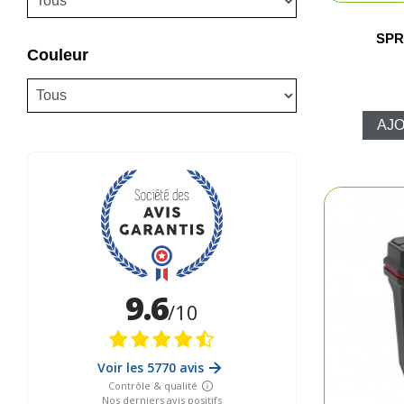
Fem
SPR
Couleur
Cha
Acce
AJO