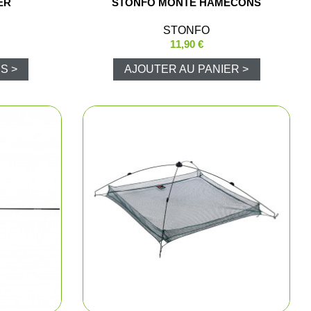
ER
STONFO MONTE HAMECONS
t cartouchières
STONFO
11,90 €
S >
AJOUTER AU PANIER >
ères, pochettes
 pêche
lousons
los et sweats