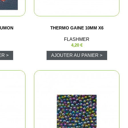
e chasse
AUMON
THERMO GAINE 10MM X6
lltrap
FLASHMER
t shorts
4,20 €
ER >
AJOUTER AU PANIER >
los et chemises