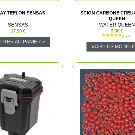
me et enfant
Combinaiso
AY TEFLON SENSAS
SCION CARBONE CREU
QUEEN
SENSAS
WATER QUEEN
ussant
Pulls et pol
17,90 €
9,00 €
ssoires
T-shirts et 
UTER AU PANIER >
VOIR LES MODÈLE
Vestes et p
Chemises
Blousons d
Cuissards
Sous-vête
Gilets de c