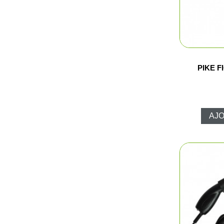
PIKE F
AJO