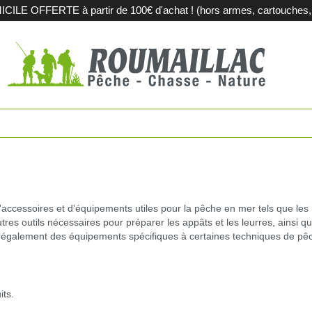
LE OFFERTE à partir de 100€ d'achat ! (hors armes, cartouches, m
es
Fusils de c
touches
Carabines 
tions métalliques
Fusils de sp
pement et territoires
Armes d'oc
ccessoires et d'équipements utiles pour la pêche en mer tels que les ha
autres outils nécessaires pour préparer les appâts et les leurres, ainsi q
ent également des équipements spécifiques à certaines techniques de pê
iques
Acier et sub
agerie
Sport
its.