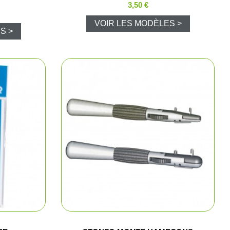
3,50 €
urne
VOIR LES MODÈLES >
S >
mique
chasse et tir
nts rouges
ptiques
 chasse