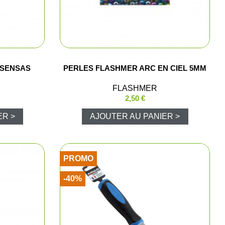
 SENSAS
PERLES FLASHMER ARC EN CIEL 5MM
lets
FLASHMER
2,50 €
polos
ER >
AJOUTER AU PANIER >
Pluie
PROMO
-40%
luie