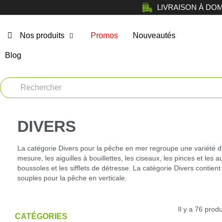
LIVRAISON À DOMICI
Nos produits
Promos
Nouveautés
Blog
Chasse
Arm
Car
Vêtements
Muni
DIVERS
Atelier
Equi
La catégorie Divers pour la pêche en mer regroupe une variété d'a
Tir de loisir
mesure, les aiguilles à bouillettes, les ciseaux, les pinces et les 
boussoles et les sifflets de détresse. La catégorie Divers conti
Opt
Tir Sportif
souples pour la pêche en verticale.
Bag
Chiens
Il y a 76 produ
CATÉGORIES