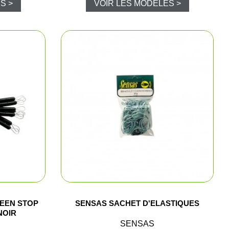
S >
VOIR LES MODÈLES >
hasse et surveillance
rand gibier
 de métaux
ibier d'eau
répieds
a palombe / pigeon ramier
ies
UEEN STOP
SENSAS SACHET D'ELASTIQUES
NOIR
SENSAS
 signalisation