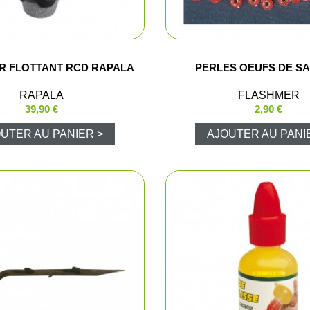
Pantalons d
R FLOTTANT RCD RAPALA
PERLES OEUFS DE S
Veste de ba
RAPALA
FLASHMER
Pantalons e
39,90 €
2,90 €
UTER AU PANIER >
AJOUTER AU PANI
Gilets
T-shirts, po
Casquettes
Gants
Chaussures