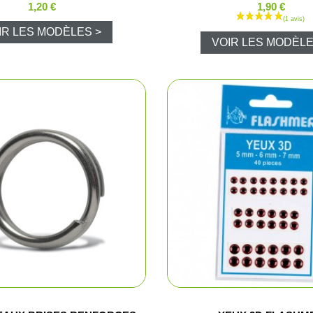
1,20 €
1,90 €
Vision noct
IR LES MODÈLES >
VOIR LES MODÈLE
Vision ther
Lunettes de 
Viseurs poi
Montages o
Jumelles de
Télémètres
Télescopes