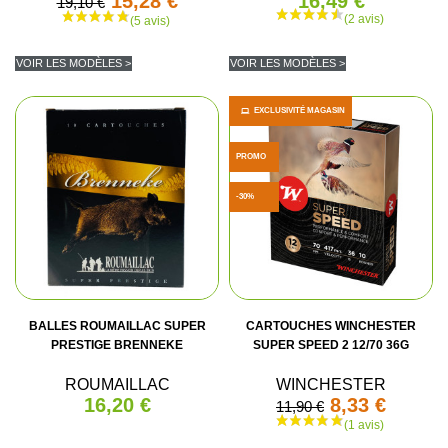
15,28 €
16,49 €
19,10 €
VOIR LES MODÈLES >
VOIR LES MODÈLES >
EXCLUSIVITÉ MAGASIN
PROMO
-30%
BALLES ROUMAILLAC SUPER
CARTOUCHES WINCHESTER
PRESTIGE BRENNEKE
SUPER SPEED 2 12/70 36G
ROUMAILLAC
WINCHESTER
16,20 €
8,33 €
11,90 €