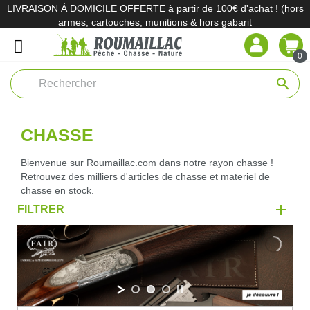
LIVRAISON À DOMICILE OFFERTE à partir de 100€ d'achat ! (hors
armes, cartouches, munitions & hors gabarit
0
search
CHASSE
Bienvenue sur Roumaillac.com dans notre rayon chasse !
Retrouvez des milliers d'articles de chasse et materiel de
chasse en stock.
FILTRER