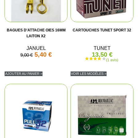
BAGUES D'ATTACHE OIES 16MM
CARTOUCHES TUNET SPORT 32
LAITON X2
JANUEL
TUNET
5,40 €
13,50 €
9,00 €
AJOUTER AU PANIER >
VOIR LES MODÈLES >
(5 avis)