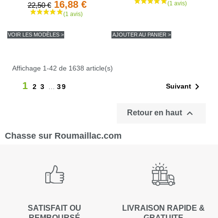
16,88 €
22,50 €
VOIR LES MODÈLES >
AJOUTER AU PANIER >
Affichage 1-42 de 1638 article(s)
1

Suivant
2
3
…
39

Retour en haut
Chasse sur Roumaillac.com
SATISFAIT OU
LIVRAISON RAPIDE &
REMBOURSÉ
GRATUITE