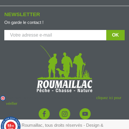
NEWSLETTER
On garde le contact !
(2 avis)
Marchand approuvé par la Société des Avis Garantis,
cliquez ici pour
vérifier
.
© 2026 - Roumaillac, tous droits réservés - Design &
9.6
/10
5770 avis