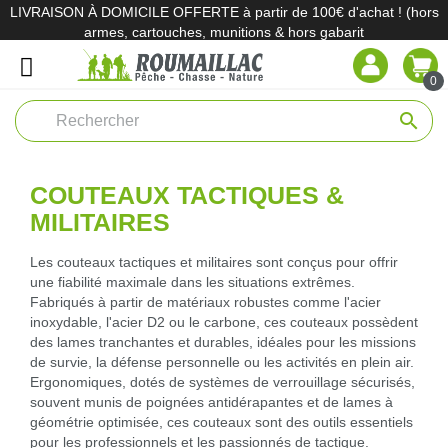
LIVRAISON À DOMICILE OFFERTE à partir de 100€ d'achat ! (hors
armes, cartouches, munitions & hors gabarit
0
search
COUTEAUX TACTIQUES &
MILITAIRES
Les couteaux tactiques et militaires sont conçus pour offrir
une fiabilité maximale dans les situations extrêmes.
Fabriqués à partir de matériaux robustes comme l'acier
inoxydable, l'acier D2 ou le carbone, ces couteaux possèdent
des lames tranchantes et durables, idéales pour les missions
de survie, la défense personnelle ou les activités en plein air.
Ergonomiques, dotés de systèmes de verrouillage sécurisés,
souvent munis de poignées antidérapantes et de lames à
géométrie optimisée, ces couteaux sont des outils essentiels
pour les professionnels et les passionnés de tactique.