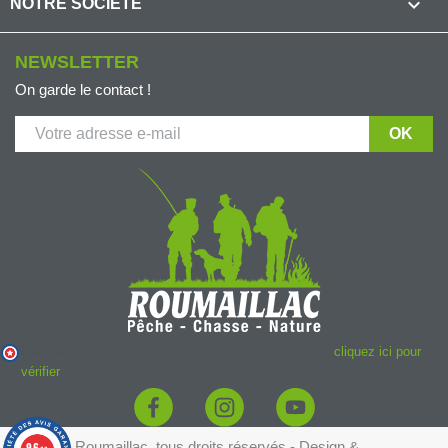

NOTRE SOCIÉTÉ
NEWSLETTER
On garde le contact !
Marchand approuvé par la Société des Avis Garantis,
cliquez ici pour
vérifier
.
© 2026 - Roumaillac, tous droits réservés - Design &
9.6