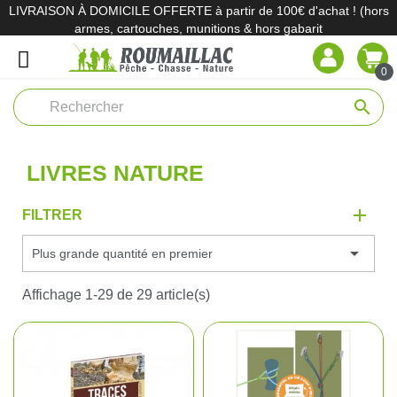
LIVRAISON À DOMICILE OFFERTE à partir de 100€ d'achat ! (hors
armes, cartouches, munitions & hors gabarit
0
search
LIVRES NATURE
FILTRER

Plus grande quantité en premier
Affichage 1-29 de 29 article(s)