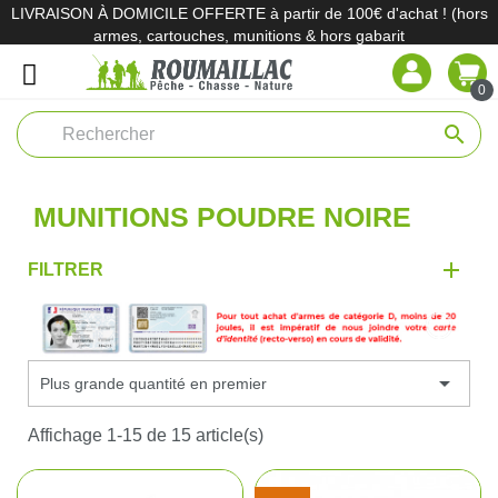
LIVRAISON À DOMICILE OFFERTE à partir de 100€ d'achat ! (hors
armes, cartouches, munitions & hors gabarit
0
search
MUNITIONS POUDRE NOIRE
FILTRER

Plus grande quantité en premier
Affichage 1-15 de 15 article(s)