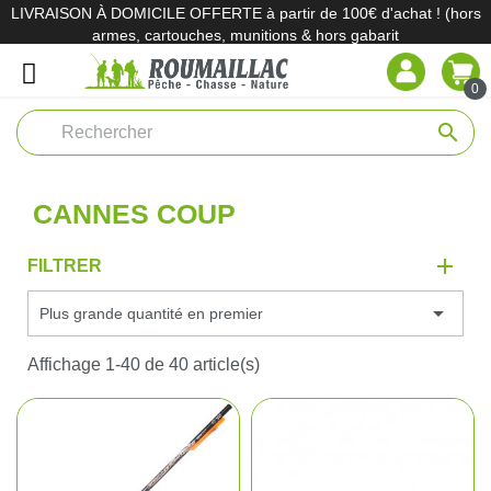
LIVRAISON À DOMICILE OFFERTE à partir de 100€ d'achat ! (hors
armes, cartouches, munitions & hors gabarit
0
search
CANNES COUP
FILTRER

Plus grande quantité en premier
Affichage 1-40 de 40 article(s)