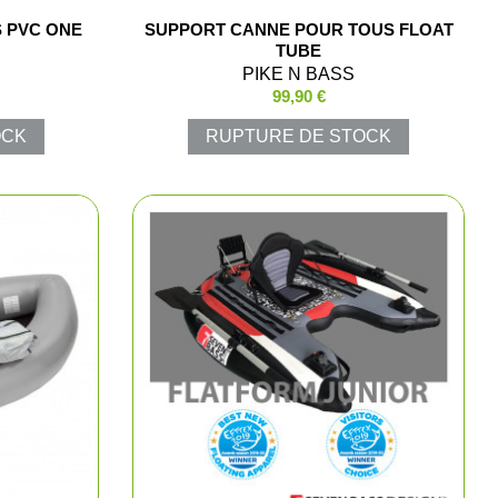
S PVC ONE
SUPPORT CANNE POUR TOUS FLOAT
ns
TUBE
PIKE N BASS
aire
99,90 €
OCK
RUPTURE DE STOCK
polos
arkas
e chasse
ments
hasse