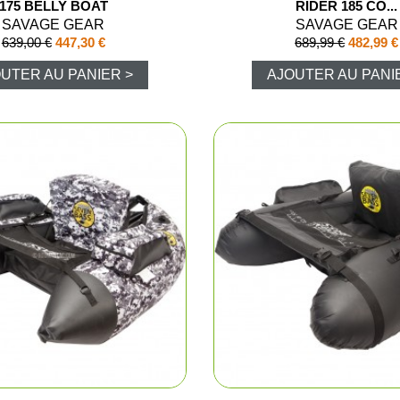
175 BELLY BOAT
RIDER 185 CO...
Bretelles e
SAVAGE GEAR
SAVAGE GEAR
639,00 €
447,30 €
689,99 €
482,99 €
Fourreaux
UTER AU PANIER >
AJOUTER AU PANI
Malettes
Sac, gibeci
he
Gilets
sse
Tabliers de
trap / Tir
Vestes et b
donnée et détente
T-shirts, po
e
Pantalons