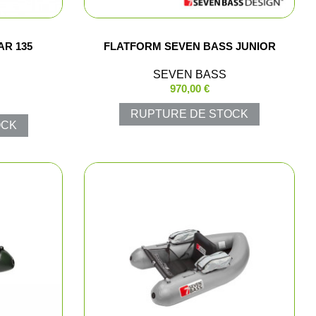
e chasse
R 135
FLATFORM SEVEN BASS JUNIOR
lltrap
SEVEN BASS
970,00 €
t shorts
RUPTURE DE STOCK
OCK
los et chemises