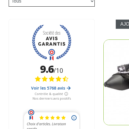
AJO
Pêc
Cha
Ball-
Ran
Plui