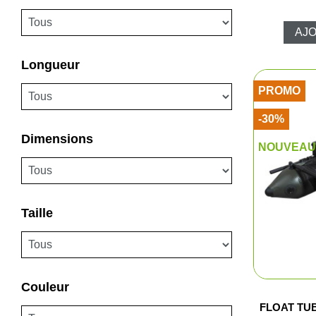
AJO
Longueur
PROMO
-30%
Dimensions
NOUVEAU 
Taille
Couleur
FLOAT TU