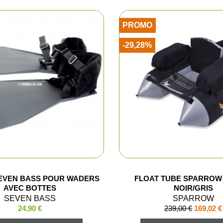
Bourre à ju
PROMO
Bourre gras
-29,28%
Dispersant
Magnum et
Balles et c
Formes div
Appeaux et 
EVEN BASS POUR WADERS
FLOAT TUBE SPARROW
Equipement
AVEC BOTTES
NOIR/GRIS
SEVEN BASS
SPARROW
24,90 €
239,00 €
169,02 €
Camouflag