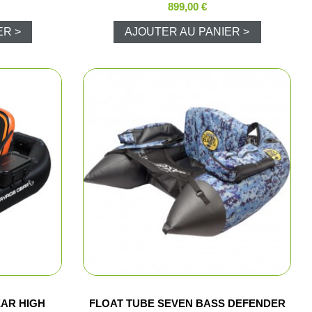
899,00 €
urne
ER >
AJOUTER AU PANIER >
mique
chasse et tir
nts rouges
ptiques
 chasse
EAR HIGH
FLOAT TUBE SEVEN BASS DEFENDER