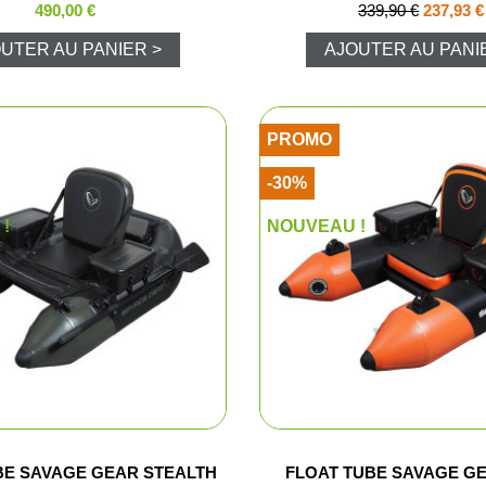
490,00 €
339,90 €
237,93 €
Vision noct
UTER AU PANIER >
AJOUTER AU PANI
Vision ther
PROMO
Lunettes de 
-30%
Viseurs poi
!
NOUVEAU !
Montages o
Jumelles de
Télémètres
Télescopes
BE SAVAGE GEAR STEALTH
FLOAT TUBE SAVAGE G