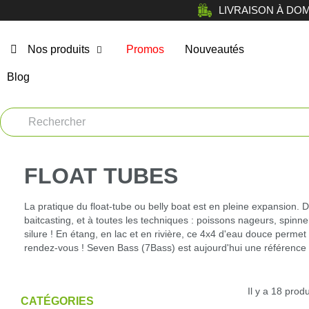
LIVRAISON À DOMICI
Nos produits
Promos
Nouveautés
Blog
Chasse
Arm
Car
Vêtements
Muni
FLOAT TUBES
Atelier
Equi
La pratique du float-tube ou belly boat est en pleine expansion. 
Tir de loisir
baitcasting, et à toutes les techniques : poissons nageurs, spinn
silure ! En étang, en lac et en rivière, ce 4x4 d'eau douce perme
Opt
Tir Sportif
rendez-vous ! Seven Bass (7Bass) est aujourd'hui une référence e
Bag
Chiens
Il y a 18 produ
CATÉGORIES