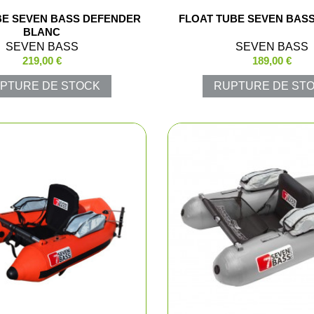
BE SEVEN BASS DEFENDER
FLOAT TUBE SEVEN BAS
me et enfant
Combinaiso
BLANC
SEVEN BASS
SEVEN BASS
ussant
Pulls et pol
219,00 €
189,00 €
PTURE DE STOCK
RUPTURE DE ST
ssoires
T-shirts et 
Vestes et p
Chemises
Blousons d
Cuissards
Sous-vête
Gilets de c