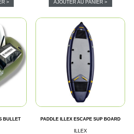
ER >
AJOUTER AU PANIER >
hasse et surveillance
rand gibier
 de métaux
ibier d'eau
répieds
a palombe / pigeon ramier
ies
S BULLET
PADDLE ILLEX ESCAPE SUP BOARD
ILLEX
 signalisation