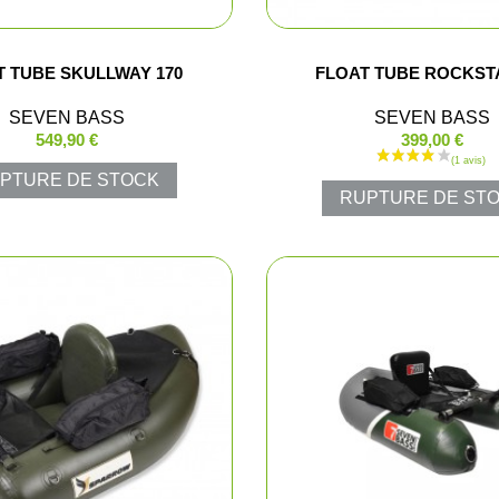
Pantalons d
T TUBE SKULLWAY 170
FLOAT TUBE ROCKSTA
Veste de ba
SEVEN BASS
SEVEN BASS
549,90 €
399,00 €
Pantalons e
PTURE DE STOCK
RUPTURE DE ST
Gilets
T-shirts, po
Casquettes
Gants
Chaussures