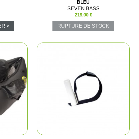
BLEU
t cartouchières
SEVEN BASS
219,00 €
ER >
RUPTURE DE STOCK
ères, pochettes
 pêche
lousons
los et sweats