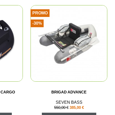
pe
PROMO
se
-30%
es
 super-magnum
hevrotines
erses
sifflets de chasse
 CARGO
BRIGAD ADVANCE
s véhicules
SEVEN BASS
550,00 €
385,00 €
e