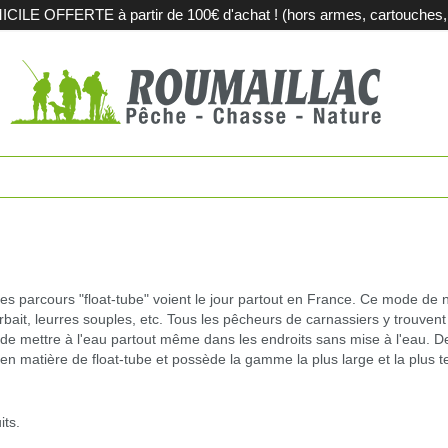
LE OFFERTE à partir de 100€ d'achat ! (hors armes, cartouches, m
es
Fusils de c
touches
Carabines 
tions métalliques
Fusils de sp
pement et territoires
Armes d'oc
Des parcours "float-tube" voient le jour partout en France. Ce mode de 
erbait, leurres souples, etc. Tous les pêcheurs de carnassiers y trouve
t de mettre à l'eau partout même dans les endroits sans mise à l'eau. 
iques
Acier et sub
n matière de float-tube et possède la gamme la plus large et la plus t
agerie
Sport
its.