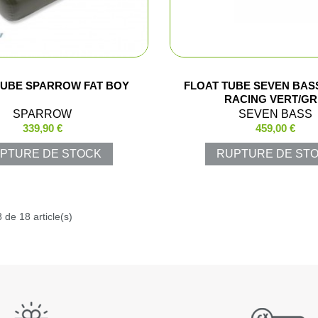
Shorts
Chemises
TUBE SPARROW FAT BOY
FLOAT TUBE SEVEN BAS
Pantalons
RACING VERT/GR
SPARROW
SEVEN BASS
Vestes et gi
339,90 €
459,00 €
PTURE DE STOCK
RUPTURE DE ST
T-shirts et 
Ensembles 
 de 18 article(s)
Veste Pluie
Ponchos
Pantalons P