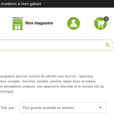
unitions & hors gabarit
0
Nos magasins
hasse
search
de chasse
ort
casion
navigation permet surtout de pêcher aux leurres : spinning,
nt leur compte : brochet, sandre, perche, black bass et même
Des sensations uniques, une approche discrète et le succès est au
stituts
echnique.

Trier par :
Plus grande quantité en premier