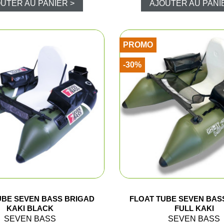
UTER AU PANIER >
AJOUTER AU PANI
Caméra de c
Piegeage
PROMO
Chasse du g
-30%
Détecteurs
Chasse du g
Sièges et t
Chasse de l
Talkie-walk
UBE SEVEN BASS BRIGAD
FLOAT TUBE SEVEN BAS
KAKI BLACK
FULL KAKI
SEVEN BASS
SEVEN BASS
Panneaux de