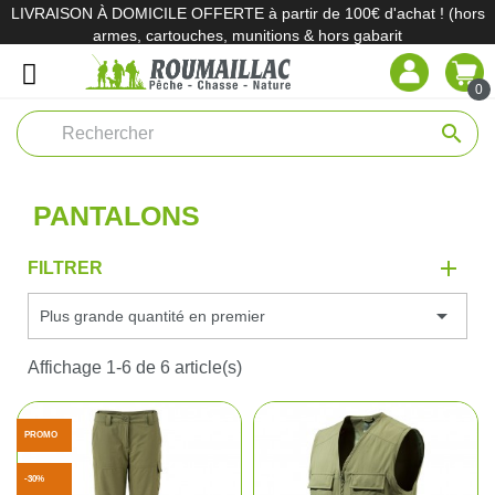
LIVRAISON À DOMICILE OFFERTE à partir de 100€ d'achat ! (hors
armes, cartouches, munitions & hors gabarit
0
search
PANTALONS
FILTRER

Plus grande quantité en premier
Affichage 1-6 de 6 article(s)
PROMO
-30%