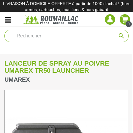
LIVRAISON À DOMICILE OFFERTE à partir de 100€ d'achat ! (hors
armes, cartouches, munitions & hors gabarit
0
search
LANCEUR DE SPRAY AU POIVRE
UMAREX TR50 LAUNCHER
UMAREX