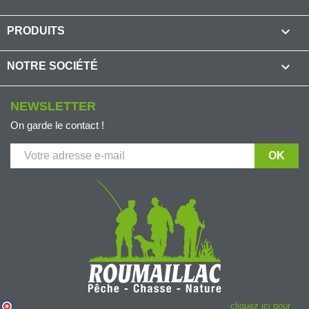

PRODUITS

NOTRE SOCIÉTÉ
NEWSLETTER
On garde le contact !
(1 avis
Marchand approuvé par la Société des Avis Garantis,
cliquez ici pour