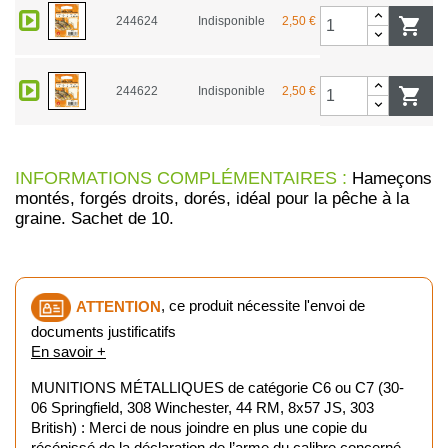
244624
Indisponible
2,50 €

244622
Indisponible
2,50 €

INFORMATIONS COMPLÉMENTAIRES :
Hameçons
montés, forgés droits, dorés, idéal pour la pêche à la
graine. Sachet de 10.
ATTENTION
, ce produit nécessite l'envoi de
documents justificatifs
En savoir +
MUNITIONS MÉTALLIQUES de catégorie C6 ou C7 (30-
06 Springfield, 308 Winchester, 44 RM, 8x57 JS, 303
British) : Merci de nous joindre en plus une copie du
récépissé de la déclaration de l’arme du calibre concerné.