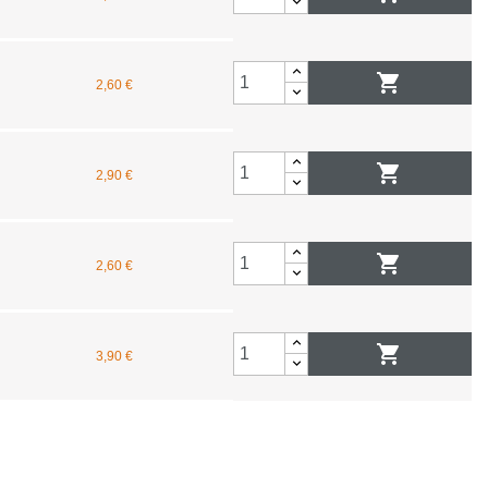
urne

2,60 €
mique
chasse et tir

2,90 €
nts rouges

2,60 €
ptiques
 chasse

3,90 €