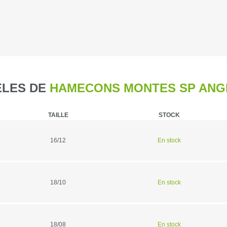
Caméra de c
Piegeage
Chasse du g
LES DE
HAMECONS MONTES SP ANG
Détecteurs
TAILLE
STOCK
Chasse du g
16/12
En stock
Sièges et t
Chasse de l
18/10
En stock
Talkie-walk
Panneaux de
18/08
En stock