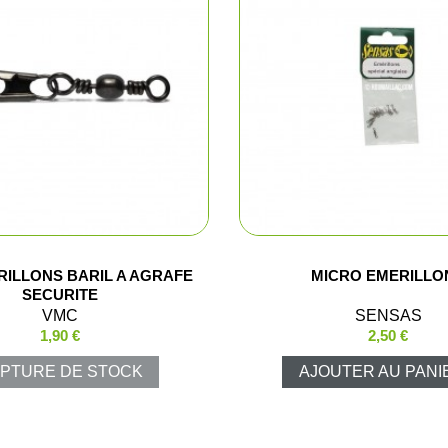
me et enfant
Combinaiso
ussant
Pulls et pol
ssoires
T-shirts et 
Vestes et p
Chemises
ILLONS BARIL A AGRAFE
MICRO EMERILLO
Blousons d
SECURITE
VMC
SENSAS
1,90 €
2,50 €
Cuissards
PTURE DE STOCK
AJOUTER AU PANI
Sous-vête
Gilets de c