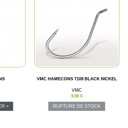
ns
aire
polos
arkas
NS
VMC HAMECONS 7109 BLACK NICKEL
e chasse
VMC
9,90 €
ER >
RUPTURE DE STOCK
ments
hasse