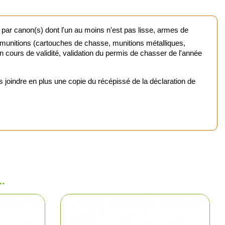
t cartouchières
 par canon(s) dont l'un au moins n'est pas lisse, armes de
 munitions (cartouches de chasse, munitions métalliques,
 en cours de validité, validation du permis de chasser de l'année
oindre en plus une copie du récépissé de la déclaration de
ères, pochettes
 pêche
lousons
.
los et sweats