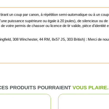
Bretelles e
 tirant un coup par canon, à répétition semi-automatique ou à un coup
Fourreaux
ne puissance supérieure ou égale à 20 joules), de silencieux ou de
ie de votre permis de chasser ou licence de tir valide, pièce d'identité
Malettes
d, 308 Winchester, 44 RM, 8x57 JS, 303 British) : Merci de nous j
Sac, gibeci
he
Gilets
sse
Tabliers de
trap / Tir
Vestes et b
CES PRODUITS POURRAIENT
VOUS PLAIRE..
donnée et détente
T-shirts, po
e
Pantalons