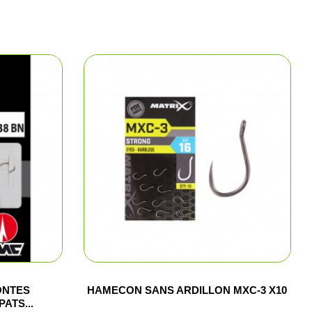
e chasse
lltrap
t shorts
los et chemises
ONTES
HAMECON SANS ARDILLON MXC-3 X10
ATS...