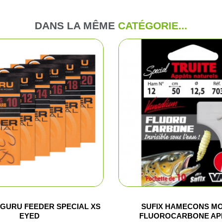
DANS LA MÊME
CATÉGORIE...
Pantalons d
Veste de ba
Pantalons e
Gilets
T-shirts, po
Casquettes
Gants
Chaussures
GURU FEEDER SPECIAL XS
SUFIX HAMECONS M
EYED
FLUOROCARBONE APP