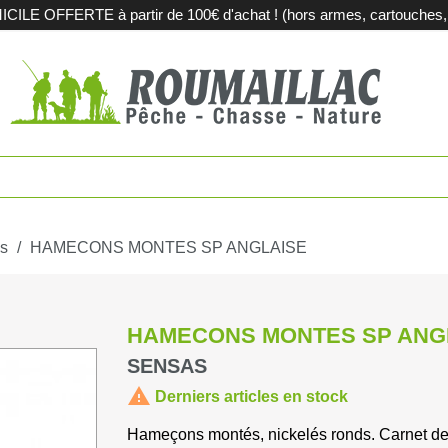
LE OFFERTE à partir de 100€ d'achat ! (hors armes, cartouches, m
es
Fusils de c
touches
Carabines 
tions métalliques
Fusils de sp
s
HAMECONS MONTES SP ANGLAISE
pement et territoires
Armes d'oc
HAMECONS MONTES SP ANG
iques
Acier et sub
SENSAS

Derniers articles en stock
agerie
Sport
Hameçons montés, nickelés ronds. Carnet de