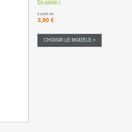
Bourre à ju
En savoir +
à partir de
Bourre gras
3,90 €
Dispersant
CHOISIR LE MODÈLE >
Magnum et
Balles et c
Formes div
Appeaux et 
Equipement
Camouflag