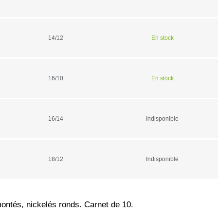
Vision noct
14/12
En stock
Vision ther
Lunettes de 
16/10
En stock
Viseurs poi
16/14
Indisponible
Montages o
Jumelles de
18/12
Indisponible
Télémètres
Télescopes
tés, nickelés ronds. Carnet de 10.