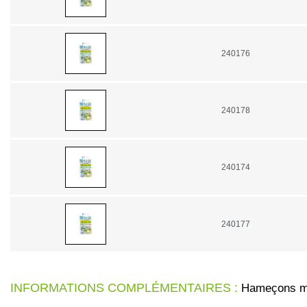
240176
240178
240174
240177
INFORMATIONS COMPLÉMENTAIRES :
Hameçons mon