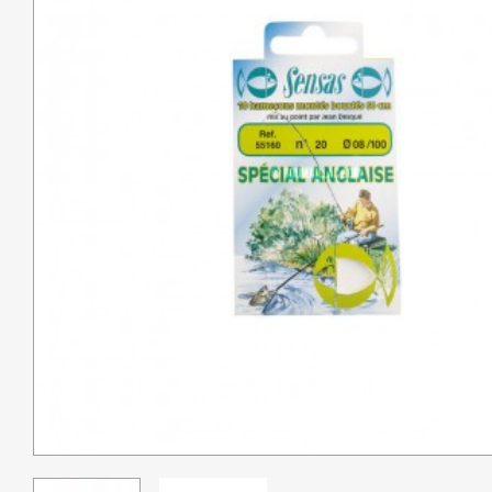
Pêche
Coutellerie
Armes de défense
Loisirs
Coffres
Bagagerie
Déstockage