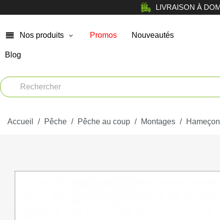
LIVRAISON À DOMICI
Nos produits
Promos
Nouveautés
Blog
Chasse
Arm
Car
Vêtements
Muni
Accueil
Atelier
Pêche
Pêche au coup
Montages
Hameçon
Equi
Tir de loisir
Opt
Tir Sportif
Bag
Chiens