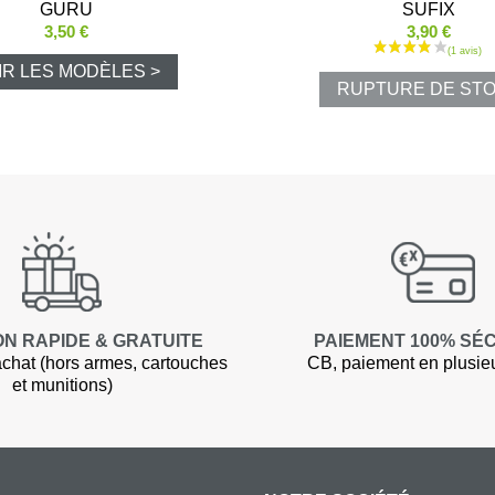
GURU
SUFIX
Shorts
3,50 €
3,90 €
IR LES MODÈLES >
Chemises
RUPTURE DE ST
Pantalons
Vestes et gi
T-shirts et 
Ensembles 
ON RAPIDE & GRATUITE
PAIEMENT 100% SÉ
chat (hors armes, cartouches
CB, paiement en plusieur
Veste Pluie
et munitions)
Ponchos
Pantalons P