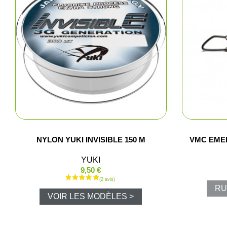
Fem
Cha
Acce
NYLON YUKI INVISIBLE 150 M
VMC EMER
YUKI
9,50 €
RU
VOIR LES MODÈLES >