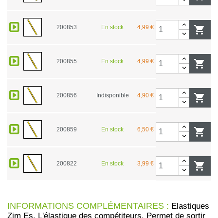
200853
En stock
4,99 €

200855
En stock
4,99 €

200856
Indisponible
4,90 €

200859
En stock
6,50 €

200822
En stock
3,99 €

INFORMATIONS COMPLÉMENTAIRES :
Elastiques
Zim Es. L'élastique des compétiteurs. Permet de sortir