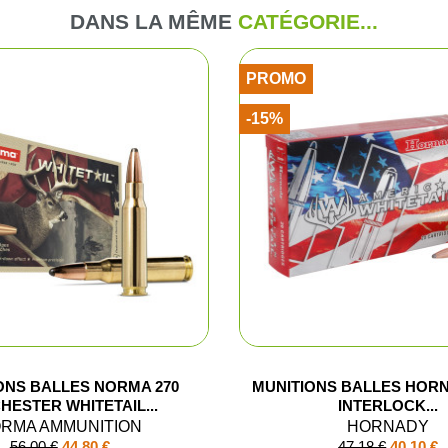
DANS LA MÊME
CATÉGORIE...
me et enfant
Combinaiso
PROMO
ussant
Pulls et pol
-15%
ssoires
T-shirts et 
Vestes et p
Chemises
Blousons d
Cuissards
ONS BALLES NORMA 270
MUNITIONS BALLES HOR
Sous-vête
HESTER WHITETAIL...
INTERLOCK...
RMA AMMUNITION
HORNADY
56,00 €
44,80 €
47,18 €
40,10 €
Gilets de c