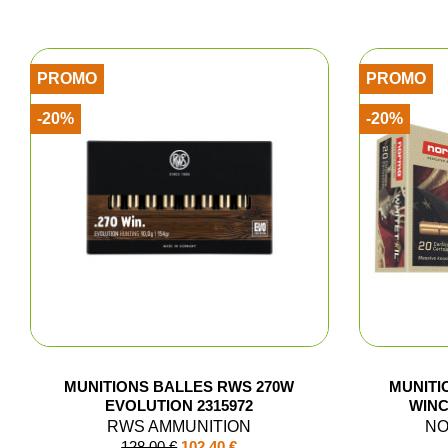
Fem
PROMO
PROMO
Cha
-20%
-20%
Acce
MUNITIONS BALLES RWS 270W
MUNITI
EVOLUTION 2315972
WINC
RWS AMMUNITION
NO
128,00 €
102,40 €