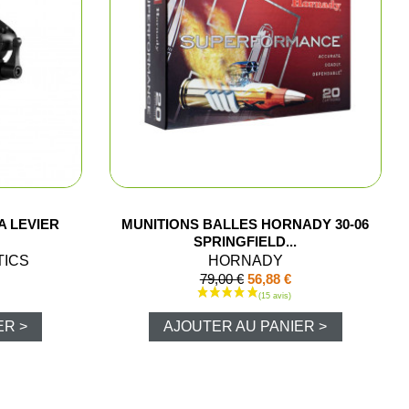
t cartouchières
ères, pochettes
A LEVIER
MUNITIONS BALLES HORNADY 30-06
SPRINGFIELD...
 pêche
TICS
HORNADY
79,00 €
56,88 €
lousons
ER >
AJOUTER AU PANIER >
los et sweats