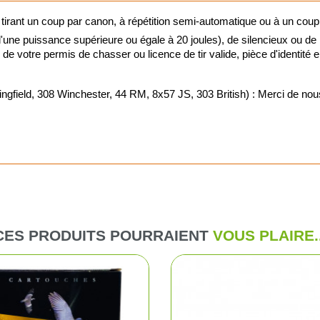
 tirant un coup par canon, à répétition semi-automatique ou à un coup
Vision noct
ne puissance supérieure ou égale à 20 joules), de silencieux ou de
ie de votre permis de chasser ou licence de tir valide, pièce d'identité
Vision ther
d, 308 Winchester, 44 RM, 8x57 JS, 303 British) : Merci de nous j
Lunettes de 
Viseurs poi
Montages o
Jumelles de
CES PRODUITS POURRAIENT
VOUS PLAIRE..
Télémètres
Télescopes