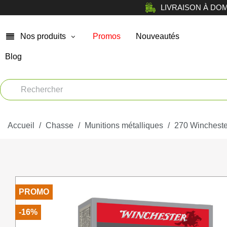
LIVRAISON À DOMICI
Nos produits
Promos
Nouveautés
Blog
Chasse
Arm
Car
Vêtements
Muni
Accueil
Atelier
Chasse
Munitions métalliques
270 Wincheste
Equi
Tir de loisir
Opt
Tir Sportif
PROMO
Bag
Chiens
-16%