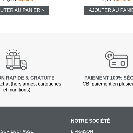
UTER AU PANIER >
AJOUTER AU PANI
Pantalons d
Veste de ba
Pantalons e
Gilets
T-shirts, po
ON RAPIDE & GRATUITE
PAIEMENT 100% SÉ
chat (hors armes, cartouches
CB, paiement en plusieur
et munitions)
Casquettes
Gants
NOTRE SOCIÉTÉ
Chaussures
SUR LA CHASSE,
LIVRAISON