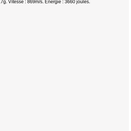
pe
.7g. Vitesse : 869m/s. Énergie : 3660 joules.
se
es
 super-magnum
hevrotines
erses
sifflets de chasse
s véhicules
e