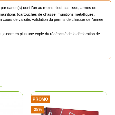
 par canon(s) dont l'un au moins n'est pas lisse, armes de
urne
 munitions (cartouches de chasse, munitions métalliques,
 en cours de validité, validation du permis de chasser de l'année
mique
oindre en plus une copie du récépissé de la déclaration de
chasse et tir
nts rouges
ptiques
 chasse
.
PROMO
-28%