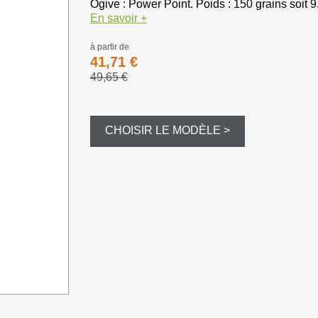
Bourre à ju
Ogive : Power Point. Poids : 150 grains soit 9
En savoir +
Bourre gras
à partir de
41,71 €
Dispersant
49,65 €
Magnum et
CHOISIR LE MODÈLE >
Balles et c
Formes div
Appeaux et 
Equipement
Camouflag