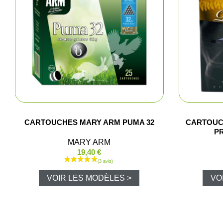
Pêc
CARTOUCHES MARY ARM PUMA 32
CARTOUC
P
Cha
MARY ARM
19,40 €
Ball-
VOIR LES MODÈLES >
VO
Ran
Plui