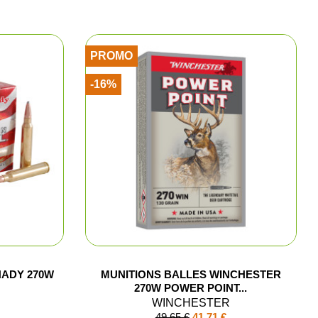
ns
PROMO
aire
-16%
polos
arkas
e chasse
NADY 270W
MUNITIONS BALLES WINCHESTER
ments
270W POWER POINT...
WINCHESTER
49,65 €
41,71 €
hasse