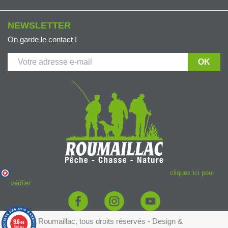
NEWSLETTER
On garde le contact !
Marchand approuvé par la Société des Avis Garantis,
cliquez ici pour
vérifier
.
© 2026 - Roumaillac, tous droits réservés - Design &
9.6
/10
5769 avis