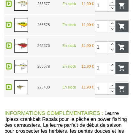
265577
En stock
11,90 €

265575
En stock
11,90 €

265576
En stock
11,90 €

265578
En stock
11,90 €

223430
En stock
11,90 €

INFORMATIONS COMPLÉMENTAIRES :
Leurre
lipless crankbait Rapala pour la pêche en power fishing
des carnassiers. Le leurre parfait de début de saison
pour prospecter les herbiers, les pentes douces et les