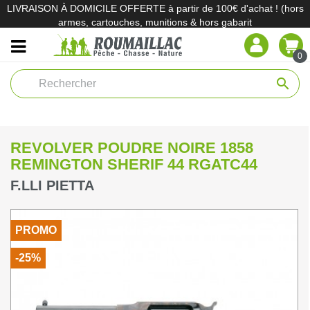
LIVRAISON À DOMICILE OFFERTE à partir de 100€ d'achat ! (hors
armes, cartouches, munitions & hors gabarit
0
search
REVOLVER POUDRE NOIRE 1858
REMINGTON SHERIF 44 RGATC44
F.LLI PIETTA
PROMO
-25%