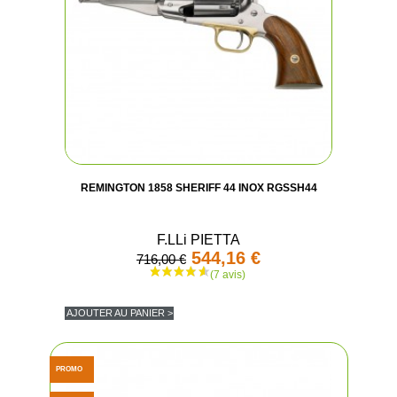
REMINGTON 1858 SHERIFF 44 INOX RGSSH44
(2 avis
F.LLi PIETTA
544,16 €
716,00 €
AJOUTER AU PANIER >
PROMO