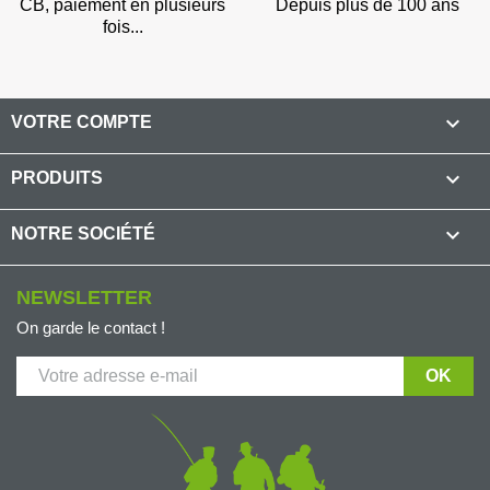
CB, paiement en plusieurs
Depuis plus de 100 ans
fois...
(7 avis

VOTRE COMPTE

PRODUITS

NOTRE SOCIÉTÉ
NEWSLETTER
On garde le contact !