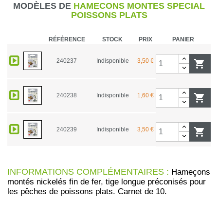
MODÈLES DE
HAMECONS MONTES SPECIAL
POISSONS PLATS
RÉFÉRENCE
STOCK
PRIX
PANIER
240237
Indisponible
3,50 €

240238
Indisponible
1,60 €

240239
Indisponible
3,50 €

INFORMATIONS COMPLÉMENTAIRES :
Hameçons
montés nickelés fin de fer, tige longue préconisés pour
les pêches de poissons plats. Carnet de 10.