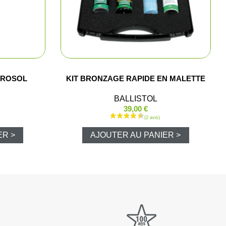
EROSOL
KIT BRONZAGE RAPIDE EN MALETTE
lets
BALLISTOL
39,00 €
polos
ER >
AJOUTER AU PANIER >
Pluie
luie