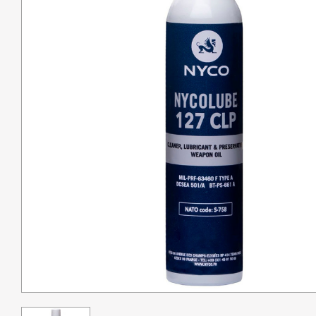
Pêche
Coutellerie
Armes de défense
Loisirs
Coffres
Bagagerie
Déstockage