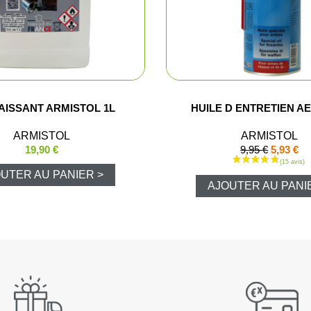
Shorts
Chemises
Pantalons
ISSANT ARMISTOL 1L
HUILE D ENTRETIEN A
Vestes et gi
ARMISTOL
ARMISTOL
19,90 €
9,95 €
5,93 €
T-shirts et 
UTER AU PANIER >
AJOUTER AU PANI
Ensembles 
Veste Pluie
Ponchos
Pantalons P