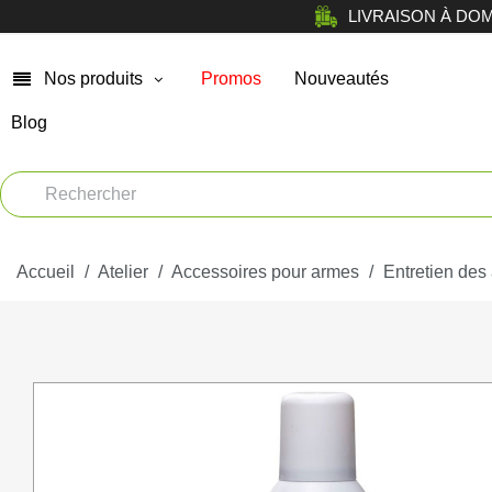
LIVRAISON À DOMICI
Nos produits
Promos
Nouveautés
Blog
Chasse
Arm
Car
Vêtements
Muni
Accueil
Atelier
Atelier
Accessoires pour armes
Entretien des
Equi
Tir de loisir
Opt
Tir Sportif
Bag
Chiens