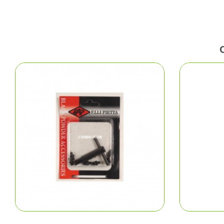
Fem
Cha
Acce