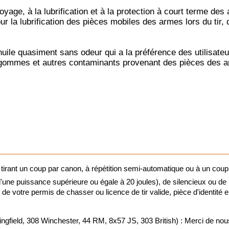
à la lubrification et à la protection à court terme des arm
r la lubrification des pièces mobiles des armes lors du tir, d
Vision noct
Vision ther
siment sans odeur qui a la préférence des utilisateurs ca
es gommes et autres contaminants provenant des pièces des a
Lunettes de 
Viseurs poi
Montages o
Jumelles de
 tirant un coup par canon, à répétition semi-automatique ou à un coup
ne puissance supérieure ou égale à 20 joules), de silencieux ou de
Télémètres
ie de votre permis de chasser ou licence de tir valide, pièce d'identité
Télescopes
d, 308 Winchester, 44 RM, 8x57 JS, 303 British) : Merci de nous j