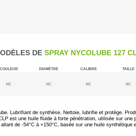
Caméra de c
Piegeage
Chasse du g
ODÈLES DE
SPRAY NYCOLUBE 127 C
Détecteurs
COULEUR
DIAMÈTRE
CALIBRE
TAILLE
Chasse du g
NC
NC
NC
NC
Sièges et t
Chasse de l
e. Lubrifiant de synthèse. Nettoie, lubrifie et protège. Prod
Talkie-walk
 est une huile fluide à forte pénétration, utilisée sur une
allant de -54°C à +150°C, basée sur une huile synthétique et 
.
Panneaux de