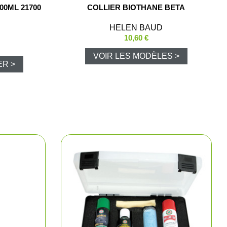
00ML 21700
COLLIER BIOTHANE BETA
e chasse
HELEN BAUD
10,60 €
lltrap
VOIR LES MODÈLES >
ER >
t shorts
los et chemises