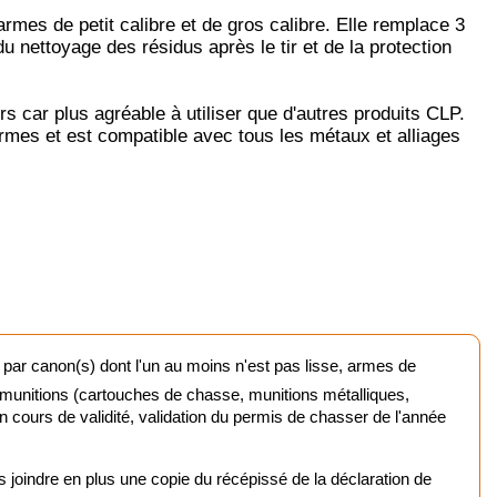
es de petit calibre et de gros calibre. Elle remplace 3
u nettoyage des résidus après le tir et de la protection
urne
mique
r plus agréable à utiliser que d'autres produits CLP.
rmes et est compatible avec tous les métaux et alliages
chasse et tir
nts rouges
ptiques
 chasse
 par canon(s) dont l'un au moins n'est pas lisse, armes de
 munitions (cartouches de chasse, munitions métalliques,
 en cours de validité, validation du permis de chasser de l'année
oindre en plus une copie du récépissé de la déclaration de