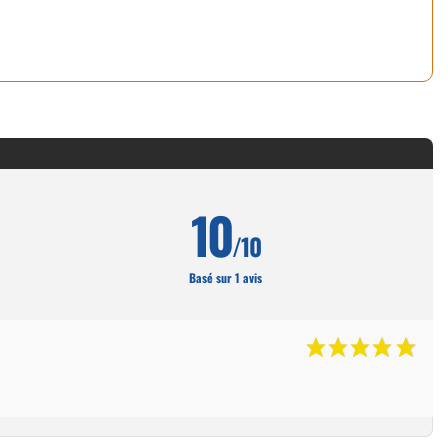
t cartouchières
ères, pochettes
10
/10
 pêche
Basé sur 1 avis
lousons
los et sweats