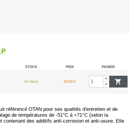
hasse et surveillance
rand gibier
LP
 de métaux
STOCK
PRIX
PANIER
ibier d'eau

En stock
29,00 €
répieds
a palombe / pigeon ramier
uit référencé OTAN pour ses qualités d'entretien et de
ies
 plage de températures de -51°C à +71°C (selon la
contenant des additifs anti-corrosion et anti-usure. Elle
 signalisation