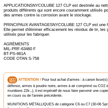
APPLICATIONSNYCOLUBE 127 CLP est destinée au nettoyage, 
produits différents qui sont encore couramment utilisés pou
des armes contre la corrosion avant le stockage.
PRINCIPAUX AVANTAGESNYCOLUBE 127 CLP est une huile qua
Elle permet d'éliminer efficacement les résidus de tir, l
utilisés pour les fabriquer.
AGRÉMENTS
MIL-PRF-63460 F
BT-PS-661A
CODE OTAN S-758
ATTENTION !
Pour tout achat d'armes : à canon lisse(s)
défense, armes à poudre noire, armes à air comprimé ou CO2 d'u
munitions 22lr...), il est impératif de nous faire parvenir une cop
en cours ou de l'année précédente.
MUNITIONS MÉTALLIQUES de catégorie C6 ou C7 (30-06 Springfiel