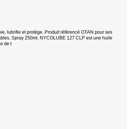
pe
se
es
ie, lubrifie et protège. Produit référencé OTAN pour ses
rochables. Spray 250ml. NYCOLUBE 127 CLP est une huile
ge de t
 super-magnum
hevrotines
erses
sifflets de chasse
s véhicules
e