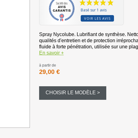
Bourre à ju
Basé sur 1 avis
Bourre gras
VOIR LES AVIS
Dispersant
Spray Nycolube. Lubrifiant de synthèse. Netto
qualités d'entretien et de protection irrép
fluide à forte pénétration, utilisée sur une pla
Magnum et
En savoir +
Balles et c
à partir de
29,00 €
Formes div
CHOISIR LE MODÈLE >
Appeaux et 
Equipement
Camouflag