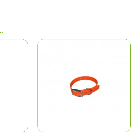
ns
aire
.
polos
arkas
e chasse
ments
hasse