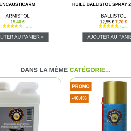
ENCAUSTICARM
HUILE BALLISTOL SPRAY 2
Pantalons d
ARMISTOL
BALLISTOL
15,40 €
12,95 €
7,70 €
Veste de ba
UTER AU PANIER >
AJOUTER AU PANI
Pantalons e
Gilets
DANS LA MÊME
CATÉGORIE...
T-shirts, po
PROMO
Casquettes
-40,4%
Gants
Chaussures