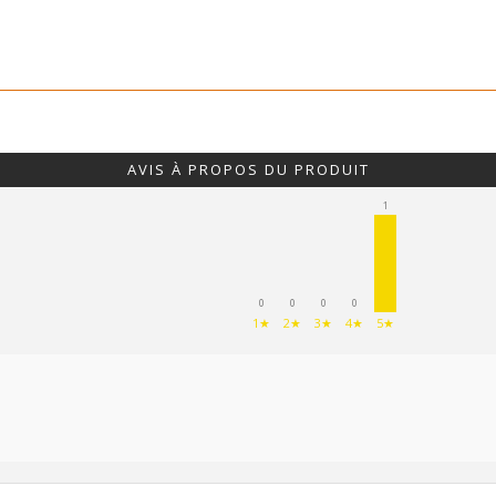
Bretelles e
Fourreaux
Malettes
AVIS À PROPOS DU PRODUIT
Sac, gibeci
1
he
Gilets
sse
Tabliers de
0
0
0
0
1★
2★
3★
4★
5★
trap / Tir
Vestes et b
donnée et détente
T-shirts, po
e
Pantalons