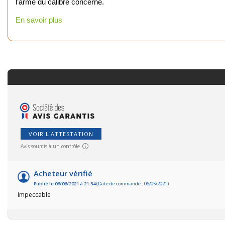
l’arme du calibre concerné.
En savoir plus
Pêc
VOIR L'ATTESTATION
Cha
Avis soumis à un contrôle
Ball-
Acheteur vérifié
Publié le 06/06/2021 à 21:34
(Date de commande : 06/05/2021)
Ran
Impeccable
Plui