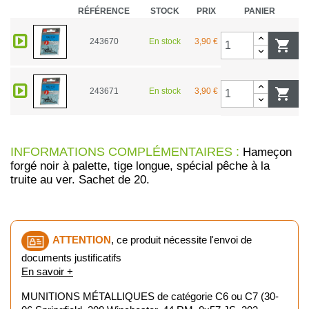
RÉFÉRENCE
STOCK
PRIX
PANIER
243670
En stock
3,90 €


243671
En stock
3,90 €
INFORMATIONS COMPLÉMENTAIRES :
Hameçon
forgé noir à palette, tige longue, spécial pêche à la
truite au ver. Sachet de 20.
ATTENTION
, ce produit nécessite l'envoi de
documents justificatifs
En savoir +
MUNITIONS MÉTALLIQUES de catégorie C6 ou C7 (30-