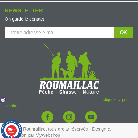
NEWSLETTER
On garde le contact !
Marchand approuvé par la Société des Avis Garantis,
cliquez ici pour
vérifier
.
© 2026 - Roumaillac, tous droits réservés - Design &
9.6
/10
5769 avis
conception par
Mywebshop