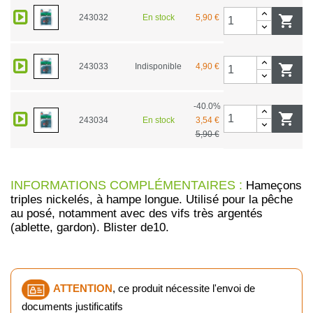
243032
En stock
5,90 €

243033
Indisponible
4,90 €

-40.0%

243034
En stock
3,54 €
5,90 €
INFORMATIONS COMPLÉMENTAIRES :
Hameçons
triples nickelés, à hampe longue. Utilisé pour la pêche
au posé, notamment avec des vifs très argentés
(ablette, gardon). Blister de10.
ATTENTION
, ce produit nécessite l'envoi de
documents justificatifs