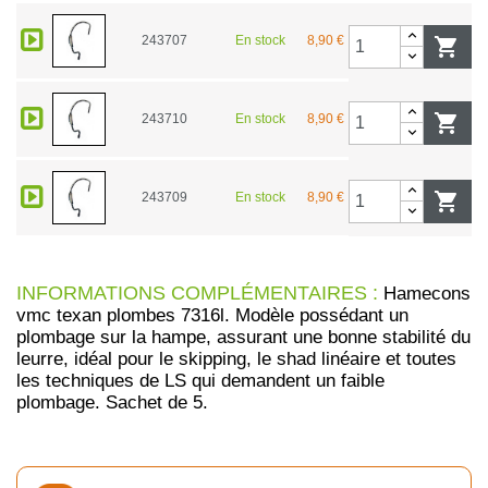
243707
En stock
8,90 €


243710
En stock
8,90 €

243709
En stock
8,90 €
INFORMATIONS COMPLÉMENTAIRES :
Hamecons
vmc texan plombes 7316l. Modèle possédant un
plombage sur la hampe, assurant une bonne stabilité du
leurre, idéal pour le skipping, le shad linéaire et toutes
les techniques de LS qui demandent un faible
plombage. Sachet de 5.