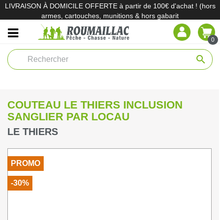
LIVRAISON À DOMICILE OFFERTE à partir de 100€ d'achat ! (hors
armes, cartouches, munitions & hors gabarit
0
search
COUTEAU LE THIERS INCLUSION
SANGLIER PAR LOCAU
LE THIERS
PROMO
-30%