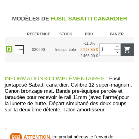
MODÈLES DE
FUSIL SABATTI CANARDIER
RÉFÉRENCE
STOCK
PRIX
PANIER
-11.0%

020690
Indisponible
2 193,85 €
2 465,00 €
INFORMATIONS COMPLÉMENTAIRES :
Fusil
juxtaposé Sabatti canardier. Calibre 12 super-magnum.
Canon bronzage mat. Bande pré-équipée percée et
taraudée pour recevoir le rail 11mm (avec l'arme)pour
la lunette de hutte. Départ simultané des deux coups
sur la deuxième détente. Talon amortisseur.
ATTENTION
, ce produit nécessite l'envoi de