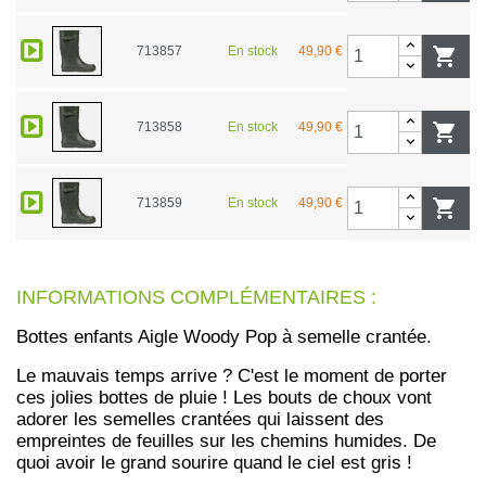
713857
En stock
49,90 €

713858
En stock
49,90 €

713859
En stock
49,90 €

INFORMATIONS COMPLÉMENTAIRES :
Bottes enfants Aigle Woody Pop à semelle crantée.
Le mauvais temps arrive ? C'est le moment de porter
ces jolies bottes de pluie ! Les bouts de choux vont
adorer les semelles crantées qui laissent des
empreintes de feuilles sur les chemins humides. De
quoi avoir le grand sourire quand le ciel est gris !