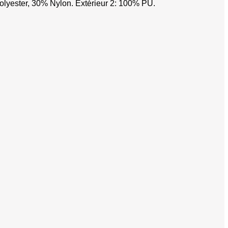
pe
olyester, 30% Nylon. Extérieur 2: 100% PU.
se
es
 super-magnum
hevrotines
erses
sifflets de chasse
s véhicules
e