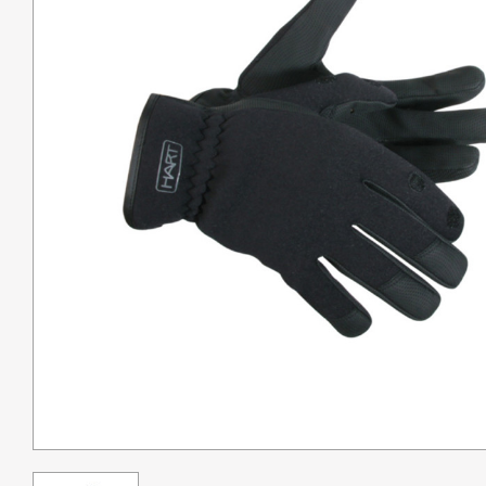
Pêche
Coutellerie
Armes de défense
Loisirs
Coffres
Bagagerie
Déstockage