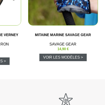
e chasse
lltrap
NE VERNEY
MITAINE MARINE SAVAGE GEAR
t shorts
RRON
SAVAGE GEAR
14,90 €
VOIR LES MODÈLES >
los et chemises
S >