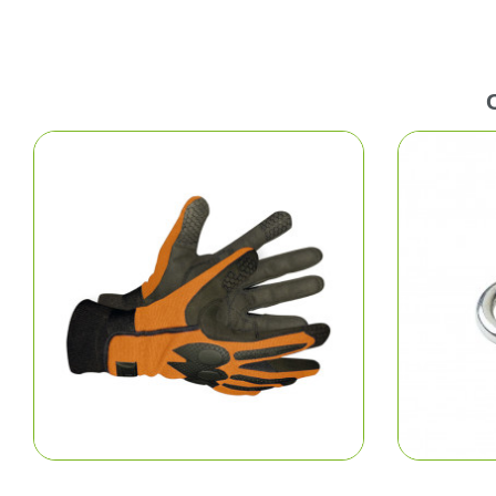
Pêc
Cha
Ball-
Ran
Plui