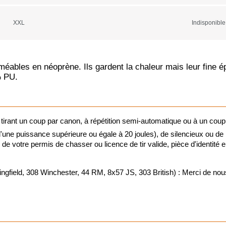
Vision noct
XXL
Indisponible
Vision ther
ables en néoprène. Ils gardent la chaleur mais leur fine ép
Lunettes de 
% PU.
Viseurs poi
 tirant un coup par canon, à répétition semi-automatique ou à un coup
Montages o
ne puissance supérieure ou égale à 20 joules), de silencieux ou de
ie de votre permis de chasser ou licence de tir valide, pièce d'identité
Jumelles de
d, 308 Winchester, 44 RM, 8x57 JS, 303 British) : Merci de nous j
Télémètres
Télescopes