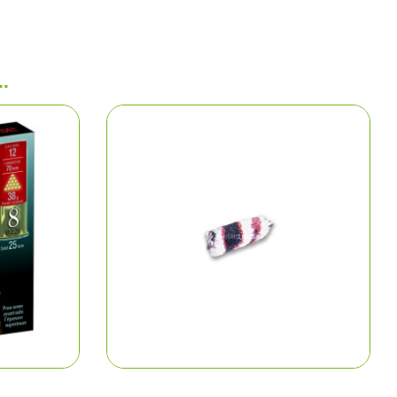
t cartouchières
.
ères, pochettes
 pêche
lousons
los et sweats