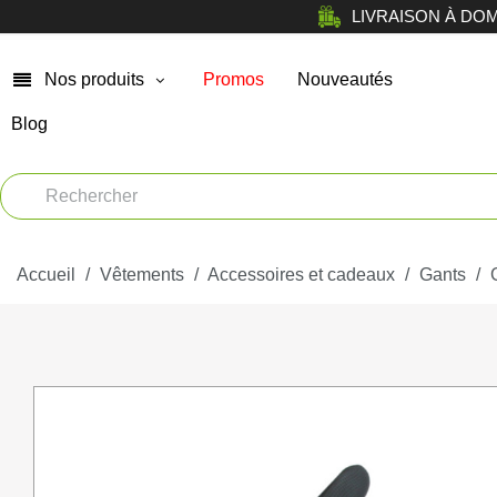
LIVRAISON À DOMICI
Nos produits
Promos
Nouveautés
Blog
Chasse
Arm
Car
Vêtements
Muni
Accueil
Atelier
Vêtements
Accessoires et cadeaux
Gants
Equi
Tir de loisir
Opt
Tir Sportif
Bag
Chiens