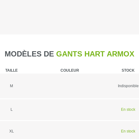
Caméra de c
Piegeage
Chasse du g
MODÈLES DE
GANTS HART ARMOX
Détecteurs
TAILLE
COULEUR
STOCK
Chasse du g
M
Indisponible
Sièges et t
Chasse de l
L
En stock
Talkie-walk
XL
En stock
Panneaux de