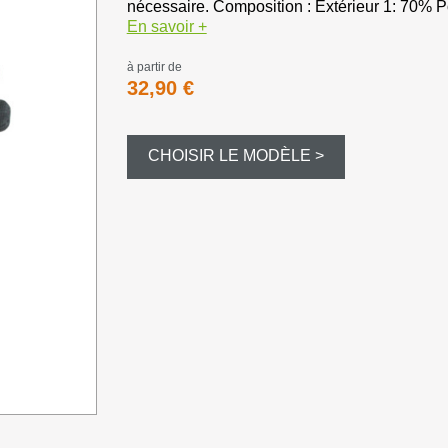
Bourre à ju
nécessaire. Composition : Extérieur 1: 70% P
En savoir +
Bourre gras
à partir de
32,90 €
Dispersant
CHOISIR LE MODÈLE >
Magnum et
Balles et c
Formes div
Appeaux et 
Equipement
Camouflag