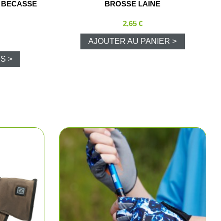
 BECASSE
BROSSE LAINE
ns
2,65 €
aire
AJOUTER AU PANIER >
S >
polos
arkas
e chasse
ments
hasse