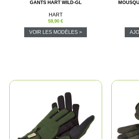
GANTS HART WILD-GL
MOUSQU
Fem
HART
59,90 €
Cha
VOIR LES MODÈLES >
AJO
Acce