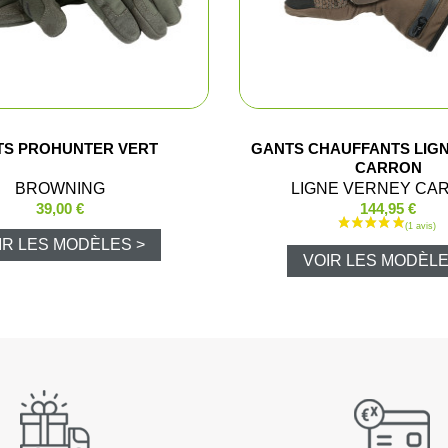
Pantalons d
Veste de ba
TS PROHUNTER VERT
GANTS CHAUFFANTS LIG
Pantalons e
CARRON
BROWNING
LIGNE VERNEY CA
Gilets
39,00 €
144,95 €
IR LES MODÈLES >
T-shirts, po
VOIR LES MODÈLE
Casquettes
Gants
Chaussures