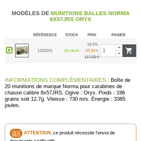
MODÈLES DE
MUNITIONS BALLES NORMA
8X57JRS ORYX
RÉFÉRENCE
STOCK
PRIX
PANIER
-18.0%

1205201
En stock
95,94 €
117,00 €
INFORMATIONS COMPLÉMENTAIRES :
Boîte de
20 munitions de marque Norma pour carabines de
chasse calibre 8x57JRS. Ogive : Oryx. Poids : 196
grains soit 12.7g. Vitesse : 730 m/s. Énergie : 3385
joules.
ATTENTION
, ce produit nécessite l'envoi de
documents justificatifs