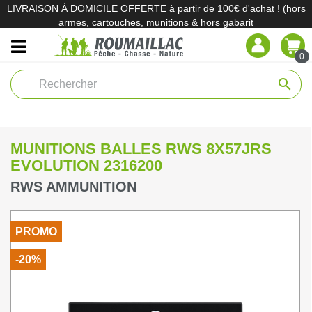
LIVRAISON À DOMICILE OFFERTE à partir de 100€ d'achat ! (hors
armes, cartouches, munitions & hors gabarit
0
search
MUNITIONS BALLES RWS 8X57JRS
EVOLUTION 2316200
RWS AMMUNITION
PROMO
-20%