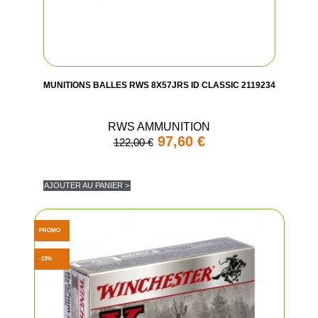
MUNITIONS BALLES RWS 8X57JRS ID CLASSIC 2119234
RWS AMMUNITION
97,60 €
122,00 €
AJOUTER AU PANIER >
PROMO
(2 avis
-13%