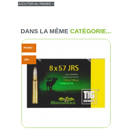
AJOUTER AU PANIER >
(6 avis
DANS LA MÊME
CATÉGORIE...
PROMO
-24%