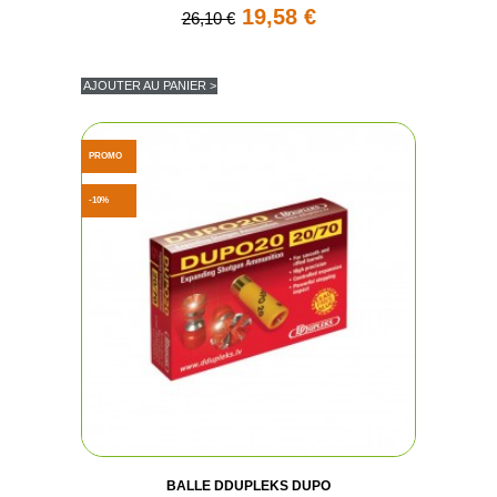
19,58 €
26,10 €
AJOUTER AU PANIER >
PROMO
-10%
(1 avis
BALLE DDUPLEKS DUPO