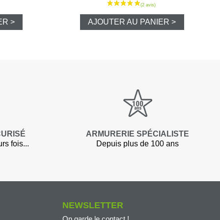
ER >
AJOUTER AU PANIER >
lets
polos
CURISÉ
ARMURERIE SPÉCIALISTE
Pluie
s fois...
Depuis plus de 100 ans
NEWSLETTER
luie
On garde le contact !