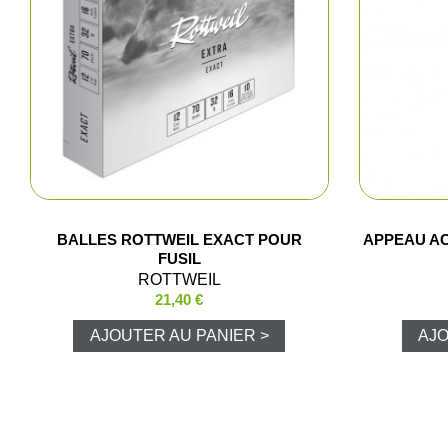
Fem
Cha
Acce
BALLES ROTTWEIL EXACT POUR
APPEAU AC
FUSIL
ROTTWEIL
21,40 €
AJOUTER AU PANIER >
AJO