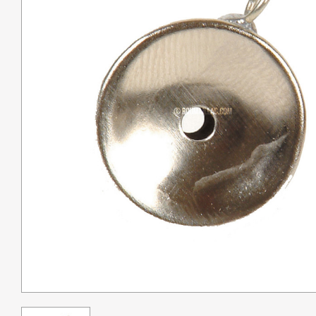
Pêche
Coutellerie
Armes de défense
Loisirs
Coffres
Bagagerie
Déstockage