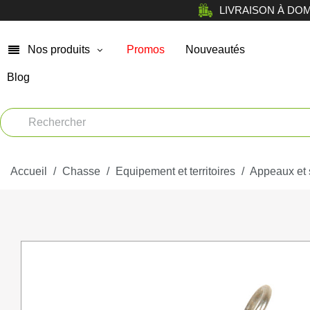
LIVRAISON À DOMICI
Nos produits
Promos
Nouveautés
Blog
Chasse
Arm
Car
Vêtements
Muni
Accueil
Atelier
Chasse
Equipement et territoires
Appeaux et s
Equi
Tir de loisir
Opt
Tir Sportif
Bag
Chiens