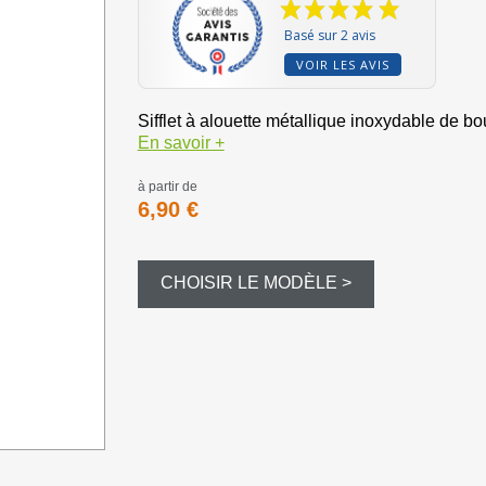
Bourre à ju
Basé sur 2 avis
Bourre gras
VOIR LES AVIS
Dispersant
Sifflet à alouette métallique inoxydable de 
En savoir +
Magnum et
à partir de
6,90 €
Balles et c
CHOISIR LE MODÈLE >
Formes div
Appeaux et 
Equipement
Camouflag