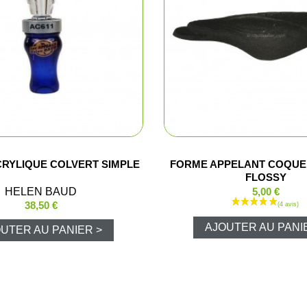
me et enfant
Combinaiso
ussant
Pulls et pol
ssoires
T-shirts et 
Vestes et p
Chemises
RYLIQUE COLVERT SIMPLE
FORME APPELANT COQU
FLOSSY
HELEN BAUD
5,00 €
Blousons d
38,50 €
AJOUTER AU PANI
UTER AU PANIER >
Cuissards
Sous-vête
Gilets de c