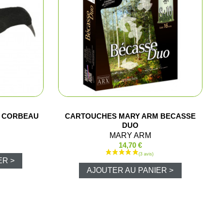
ns
aire
polos
arkas
E CORBEAU
CARTOUCHES MARY ARM BECASSE
DUO
MARY ARM
e chasse
14,70 €
ER >
AJOUTER AU PANIER >
ments
hasse