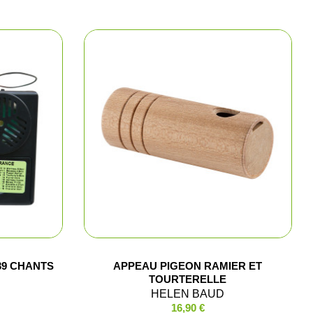
e chasse
lltrap
t shorts
los et chemises
39 CHANTS
APPEAU PIGEON RAMIER ET
TOURTERELLE
HELEN BAUD
16,90 €