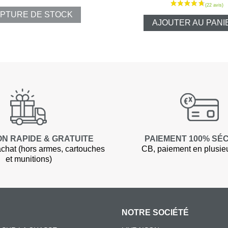
Shorts
PTURE DE STOCK
AJOUTER AU PANI
Chemises
Pantalons
Vestes et gi
T-shirts et 
ON RAPIDE & GRATUITE
PAIEMENT 100% SÉ
Ensembles 
chat (hors armes, cartouches
CB, paiement en plusieur
et munitions)
Veste Pluie
Ponchos
NOTRE SOCIÉTÉ
Pantalons P