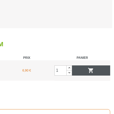
hasse et surveillance
rand gibier
M
 de métaux
PRIX
PANIER
ibier d'eau

6,90 €
répieds
a palombe / pigeon ramier
ies
 signalisation