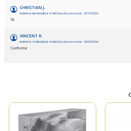
CHRISTIAN J.
Publié le 30/10/2025 à 17:40
(Date de commande : 20/10/2025)
Tb
VINCENT R.
Publié le 11/05/2024 à 14:00
(Date de commande : 26/04/2024)
Conforme
Pêc
Cha
Ball-
Ran
Plui