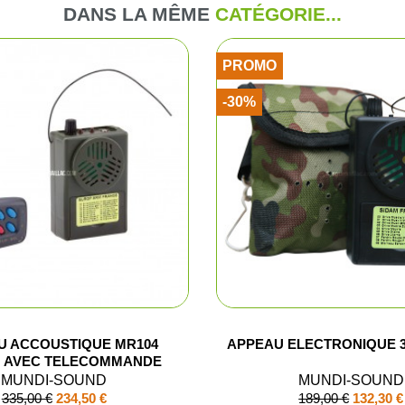
DANS LA MÊME
CATÉGORIE...
Pantalons d
PROMO
Veste de ba
-30%
Pantalons e
Gilets
T-shirts, po
Casquettes
Gants
U ACCOUSTIQUE MR104
APPEAU ELECTRONIQUE 
O AVEC TELECOMMANDE
Chaussures
MUNDI-SOUND
MUNDI-SOUND
335,00 €
234,50 €
189,00 €
132,30 €