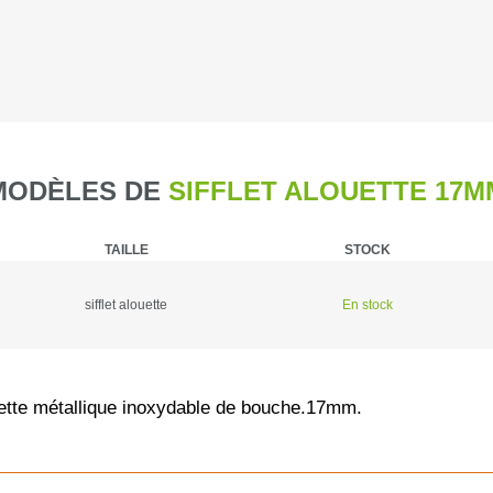
Caméra de c
Piegeage
Chasse du g
MODÈLES DE
SIFFLET ALOUETTE 17M
Détecteurs
TAILLE
STOCK
Chasse du g
sifflet alouette
En stock
Sièges et t
Chasse de l
uette métallique inoxydable de bouche.17mm.
Talkie-walk
Panneaux de