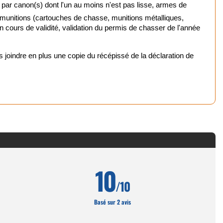
 par canon(s) dont l'un au moins n'est pas lisse, armes de
 munitions (cartouches de chasse, munitions métalliques,
urne
 en cours de validité, validation du permis de chasser de l'année
mique
oindre en plus une copie du récépissé de la déclaration de
chasse et tir
nts rouges
ptiques
 chasse
10
/10
Basé sur 2 avis