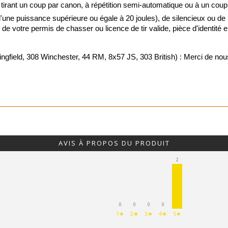
 tirant un coup par canon, à répétition semi-automatique ou à un coup
ne puissance supérieure ou égale à 20 joules), de silencieux ou de
Vision noct
ie de votre permis de chasser ou licence de tir valide, pièce d'identité
Vision ther
d, 308 Winchester, 44 RM, 8x57 JS, 303 British) : Merci de nous j
Lunettes de 
Viseurs poi
Montages o
AVIS À PROPOS DU PRODUIT
Jumelles de
2
Télémètres
0
0
0
0
Télescopes
1★
2★
3★
4★
5★