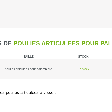
Caméra de c
Piegeage
Chasse du g
 DE
POULIES ARTICULEES POUR PA
Détecteurs
TAILLE
STOCK
Chasse du g
poulies articulees pour palombiere
En stock
Sièges et t
Chasse de l
tes poulies articulées à visser.
Talkie-walk
Panneaux de