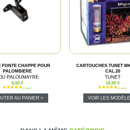
Bretelles e
Fourreaux
Malettes
Sac, gibeci
he
Gilets
E FONTE CHAPPE POUR
CARTOUCHES TUNET MI
PALOMBIERE
CAL.20
OU PALOUMAYRE
TUNET
sse
Tabliers de
6,50 €
18,90 €
trap / Tir
Vestes et b
UTER AU PANIER >
VOIR LES MODÈLE
donnée et détente
T-shirts, po
e
Pantalons