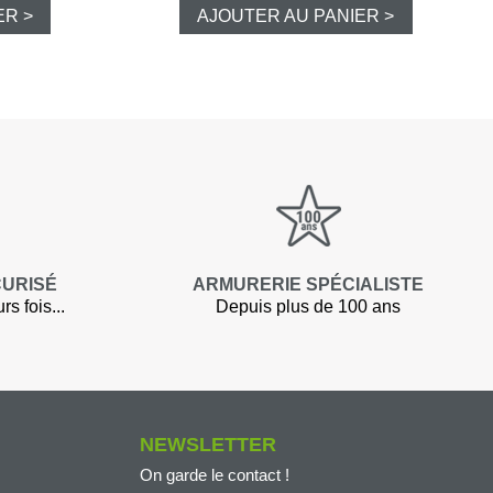
ER >
AJOUTER AU PANIER >
e chasse
lltrap
t shorts
CURISÉ
ARMURERIE SPÉCIALISTE
los et chemises
s fois...
Depuis plus de 100 ans
NEWSLETTER
On garde le contact !