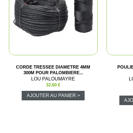
Pêc
CORDE TRESSEE DIAMETRE 4MM
POULI
300M POUR PALOMBIERE...
LOU PALOUMAYRE
L
Cha
32,60 €
AJOUTER AU PANIER >
Ball-
AJO
Ran
Plui