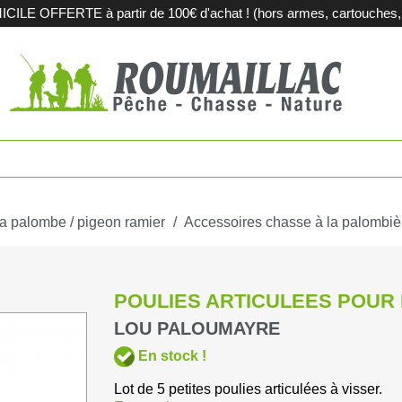
LE OFFERTE à partir de 100€ d'achat ! (hors armes, cartouches, m
es
Fusils de c
touches
Carabines 
tions métalliques
Fusils de sp
a palombe / pigeon ramier
Accessoires chasse à la palombiè
pement et territoires
Armes d'oc
POULIES ARTICULEES POUR
iques
Acier et sub
LOU PALOUMAYRE
En stock !
agerie
Sport
Lot de 5 petites poulies articulées à visser.