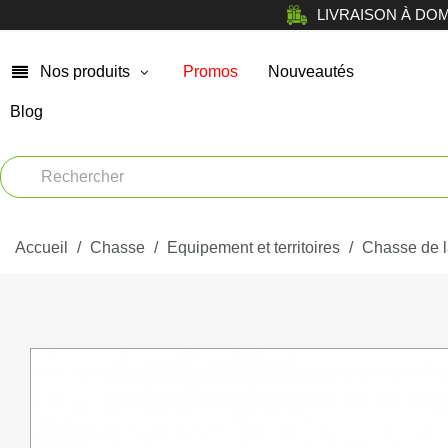
LIVRAISON À DOMICI
Nos produits
Promos
Nouveautés
Blog
Chasse
Arm
Car
Vêtements
Muni
Accueil
Atelier
Chasse
Equipement et territoires
Chasse de l
Equi
Tir de loisir
Opt
Tir Sportif
Bag
Chiens