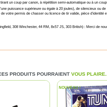
 tirant un coup par canon, à répétition semi-automatique ou à un coup
ne puissance supérieure ou égale à 20 joules), de silencieux ou de
Vision noct
ie de votre permis de chasser ou licence de tir valide, pièce d'identité
Vision ther
d, 308 Winchester, 44 RM, 8x57 JS, 303 British) : Merci de nous j
Lunettes de 
Viseurs poi
Montages o
Jumelles de
CES PRODUITS POURRAIENT
VOUS PLAIRE..
Télémètres
NOUVEAU !
Télescopes