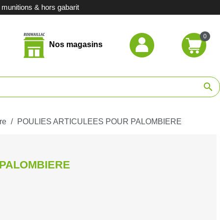
unitions & hors gabarit
0
Nos magasins
hasse
search
de chasse
ort
re
POULIES ARTICULEES POUR PALOMBIERE
casion
 PALOMBIERE
stituts