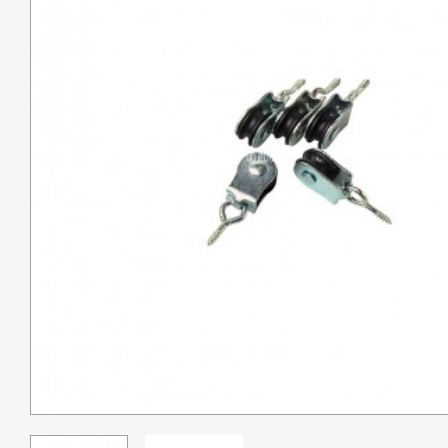
Pêche
Coutellerie
Armes de défense
Loisirs
Coffres
Bagagerie
Déstockage