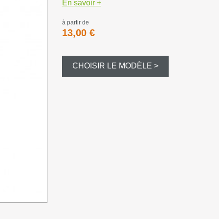
Bourre à ju
En savoir +
à partir de
Bourre gras
13,00 €
Dispersant
CHOISIR LE MODÈLE >
Magnum et
Balles et c
Formes div
Appeaux et 
Equipement
Camouflag