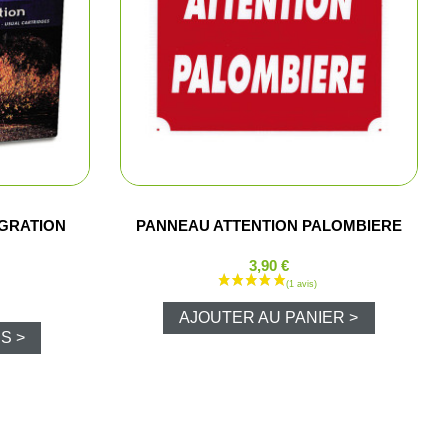
t cartouchières
ères, pochettes
GRATION
PANNEAU ATTENTION PALOMBIERE
3,90 €
 pêche
AJOUTER AU PANIER >
lousons
S >
los et sweats