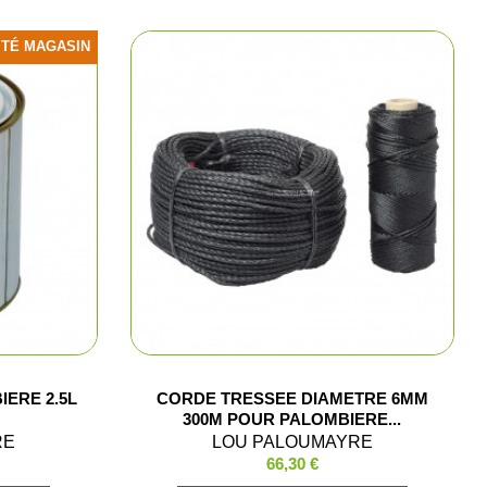
ns
ITÉ MAGASIN
aire
polos
arkas
e chasse
ERE 2.5L
CORDE TRESSEE DIAMETRE 6MM
300M POUR PALOMBIERE...
ments
RE
LOU PALOUMAYRE
66,30 €
hasse