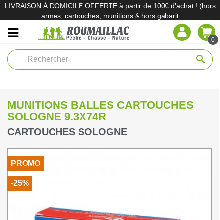
LIVRAISON À DOMICILE OFFERTE à partir de 100€ d'achat ! (hors
armes, cartouches, munitions & hors gabarit
0
search
MUNITIONS BALLES CARTOUCHES
SOLOGNE 9.3X74R
CARTOUCHES SOLOGNE
PROMO
-25%