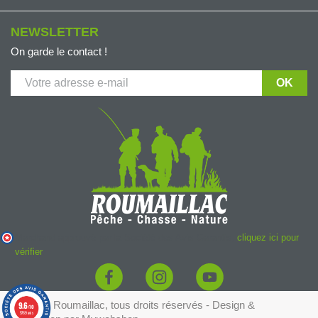
NEWSLETTER
On garde le contact !
Marchand approuvé par la Société des Avis Garantis,
cliquez ici pour
vérifier
.
© 2026 - Roumaillac, tous droits réservés - Design &
9.6
/10
5769 avis