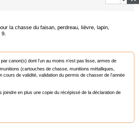
urne
la chasse du faisan, perdreau, lièvre, lapin,
mique
 9.
chasse et tir
 par canon(s) dont l'un au moins n'est pas lisse, armes de
nts rouges
 munitions (cartouches de chasse, munitions métalliques,
 en cours de validité, validation du permis de chasser de l'année
ptiques
oindre en plus une copie du récépissé de la déclaration de
 chasse