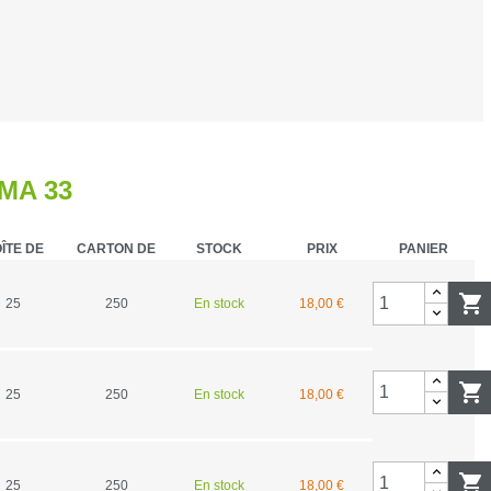
hasse et surveillance
rand gibier
MA 33
 de métaux
ÎTE DE
CARTON DE
STOCK
PRIX
PANIER
ibier d'eau

25
250
En stock
18,00 €
répieds
a palombe / pigeon ramier

25
250
En stock
18,00 €
ies

 signalisation
25
250
En stock
18,00 €