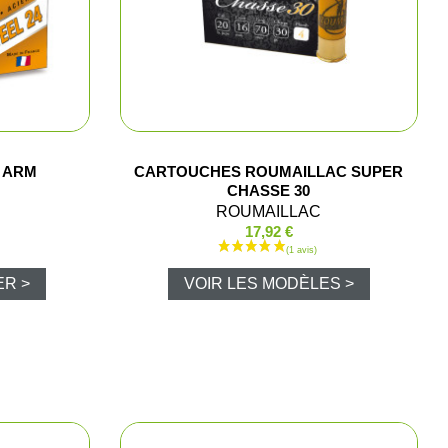
e chasse
lltrap
t shorts
 ARM
CARTOUCHES ROUMAILLAC SUPER
CHASSE 30
ROUMAILLAC
17,92 €
los et chemises
ER >
VOIR LES MODÈLES >