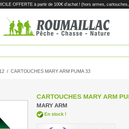
LE OFFERTE à partir de 100€ d'achat ! (hors armes, cartouches, m
es
Fusils de c
touches
Carabines 
tions métalliques
Fusils de sp
 12
CARTOUCHES MARY ARM PUMA 33
pement et territoires
Armes d'oc
CARTOUCHES MARY ARM PU
iques
Acier et sub
MARY ARM
En stock !
agerie
Sport