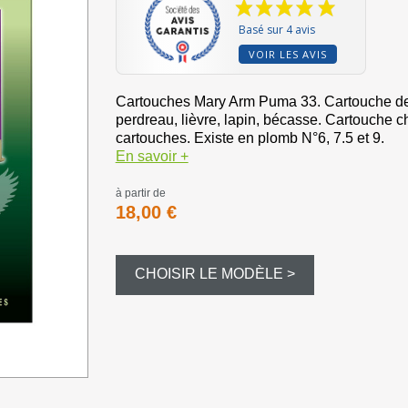
Bourre à ju
Basé sur 4 avis
Bourre gras
VOIR LES AVIS
Dispersant
Cartouches Mary Arm Puma 33. Cartouche de 
perdreau, lièvre, lapin, bécasse. Cartouche 
cartouches. Existe en plomb N°6, 7.5 et 9.
Magnum et
En savoir +
Balles et c
à partir de
18,00 €
Formes div
CHOISIR LE MODÈLE >
Appeaux et 
Equipement
Camouflag