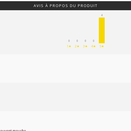
Bretelles e
AVIS À PROPOS DU PRODUIT
4
Fourreaux
Malettes
0
0
0
0
1★
2★
3★
4★
5★
Sac, gibeci
he
Gilets
sse
Tabliers de
trap / Tir
Vestes et b
donnée et détente
T-shirts, po
e
Pantalons
s souvent mouche