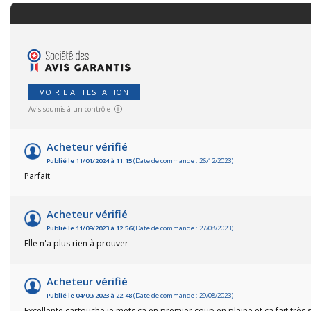
VOIR L'ATTESTATION
Avis soumis à un contrôle
Acheteur vérifié
Pêc
Publié le 11/01/2024 à 11:15
(Date de commande : 26/12/2023)
Parfait
Cha
Acheteur vérifié
Ball-
Publié le 11/09/2023 à 12:56
(Date de commande : 27/08/2023)
Elle n'a plus rien à prouver
Ran
Acheteur vérifié
Publié le 04/09/2023 à 22:48
(Date de commande : 29/08/2023)
Plui
Excellente cartouche je mets ça en premier coup en plaine et ça fait trè