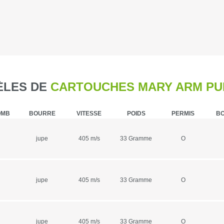
Caméra de c
Piegeage
Chasse du g
LES DE
CARTOUCHES MARY ARM PU
Détecteurs
OMB
BOURRE
VITESSE
POIDS
PERMIS
BO
Chasse du g
jupe
405 m/s
33 Gramme
O
Sièges et t
Chasse de l
jupe
405 m/s
33 Gramme
O
Talkie-walk
Panneaux de
jupe
405 m/s
33 Gramme
O