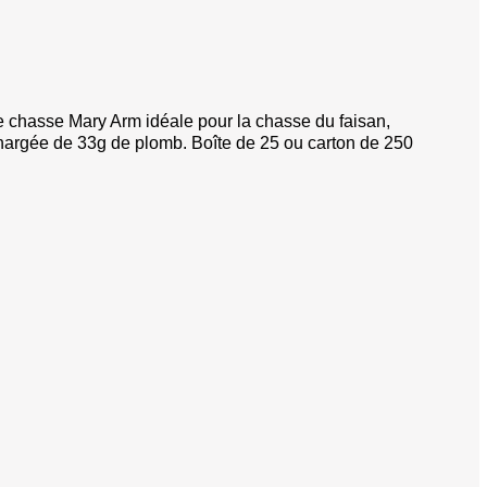
pe
se
es
chasse Mary Arm idéale pour la chasse du faisan,
chargée de 33g de plomb. Boîte de 25 ou carton de 250
 super-magnum
hevrotines
erses
sifflets de chasse
s véhicules
e