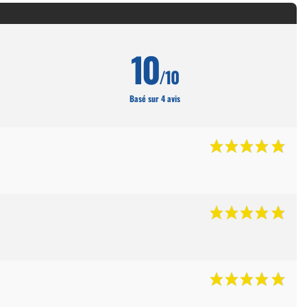
t cartouchières
10
/10
Basé sur 4 avis
ères, pochettes
 pêche
lousons
los et sweats