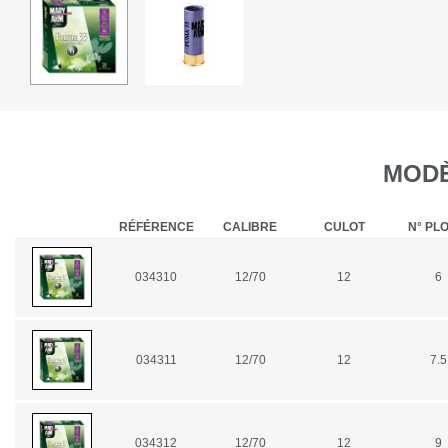
MODÈ
RÉFÉRENCE
CALIBRE
CULOT
N° PL
034310
12/70
12
6
034311
12/70
12
7.5
034312
12/70
12
9