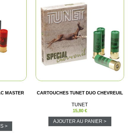
lets
polos
Pluie
AC MASTER
CARTOUCHES TUNET DUO CHEVREUIL
TUNET
15,80 €
AJOUTER AU PANIER >
S >
luie