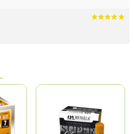
ns
aire
polos
arkas
.
e chasse
ments
hasse