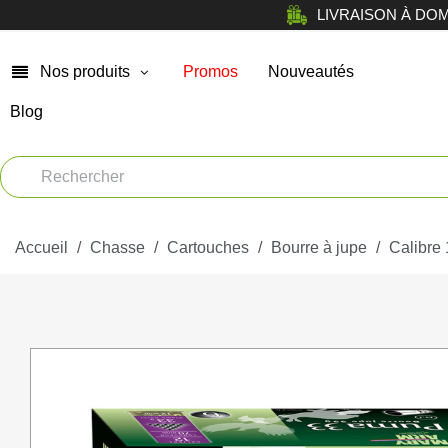
LIVRAISON À DOMICI
Nos produits
Promos
Nouveautés
Blog
Chasse
Arm
Car
Vêtements
Muni
Accueil
Atelier
Chasse
Cartouches
Bourre à jupe
Calibre
Equi
Tir de loisir
Opt
Tir Sportif
Bag
Chiens