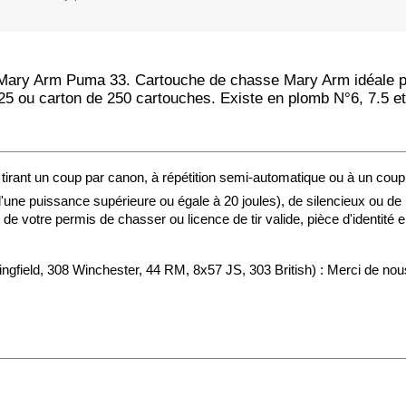
Vision noct
ary Arm Puma 33. Cartouche de chasse Mary Arm idéale pour 
Vision ther
5 ou carton de 250 cartouches. Existe en plomb N°6, 7.5 et
Lunettes de 
 tirant un coup par canon, à répétition semi-automatique ou à un coup
Viseurs poi
ne puissance supérieure ou égale à 20 joules), de silencieux ou de
ie de votre permis de chasser ou licence de tir valide, pièce d'identité
Montages o
d, 308 Winchester, 44 RM, 8x57 JS, 303 British) : Merci de nous j
Jumelles de
Télémètres
Télescopes