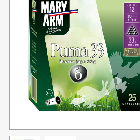
Pêche
Coutellerie
Armes de défense
Loisirs
Coffres
Bagagerie
Déstockage