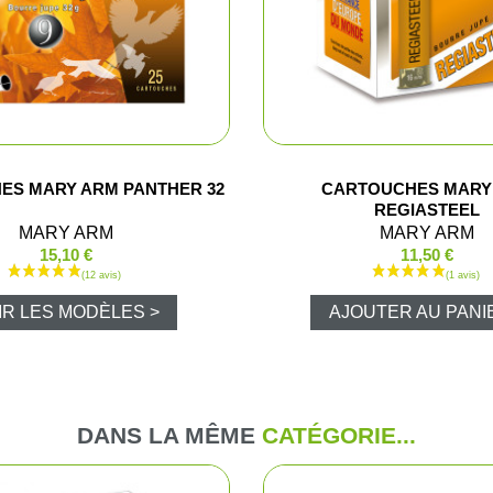
Pantalons d
Veste de ba
Pantalons e
ES MARY ARM PANTHER 32
CARTOUCHES MARY
REGIASTEEL
Gilets
MARY ARM
MARY ARM
15,10 €
11,50 €
T-shirts, po
IR LES MODÈLES >
AJOUTER AU PANI
Casquettes
Gants
DANS LA MÊME
CATÉGORIE...
Chaussures