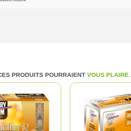
me et enfant
Combinaiso
ussant
Pulls et pol
ssoires
T-shirts et 
Vestes et p
Chemises
CES PRODUITS POURRAIENT
VOUS PLAIRE..
Blousons d
Cuissards
Sous-vête
Gilets de c