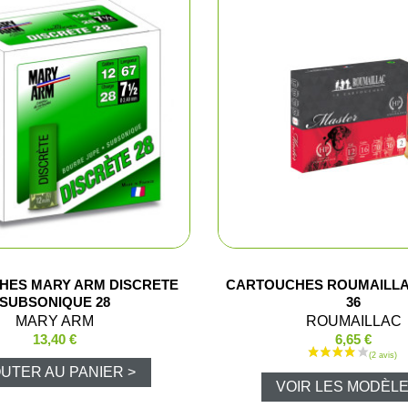
Shorts
Chemises
Pantalons
Vestes et gi
T-shirts et 
Ensembles 
HES MARY ARM DISCRETE
CARTOUCHES ROUMAILL
SUBSONIQUE 28
36
Veste Pluie
MARY ARM
ROUMAILLAC
13,40 €
6,65 €
Ponchos
UTER AU PANIER >
VOIR LES MODÈLE
Pantalons P