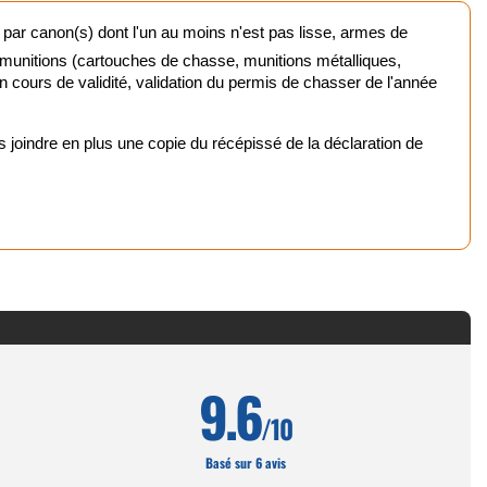
 par canon(s) dont l'un au moins n'est pas lisse, armes de
urne
 munitions (cartouches de chasse, munitions métalliques,
 en cours de validité, validation du permis de chasser de l'année
mique
oindre en plus une copie du récépissé de la déclaration de
chasse et tir
nts rouges
ptiques
 chasse
9.6
/10
Basé sur 6 avis