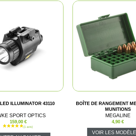
Shorts
Chemises
Pantalons
Vestes et gi
T-shirts et 
Ensembles 
Veste Pluie
LED ILLUMINATOR 43110
BOÎTE DE RANGEMENT ME
MUNITIONS
KE SPORT OPTICS
MEGALINE
Ponchos
159,00 €
4,90 €
Pantalons P
VOIR LES MODÈLE