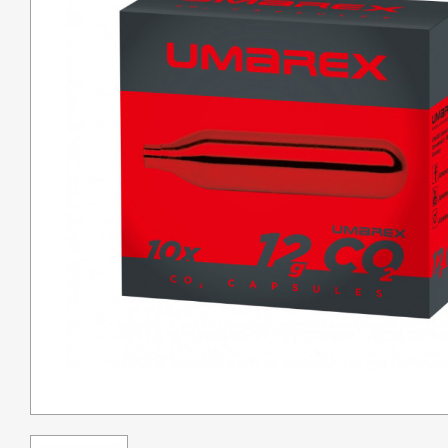
Pêche
Coutellerie
Armes de défense
Loisirs
Coffres
Bagagerie
Déstockage