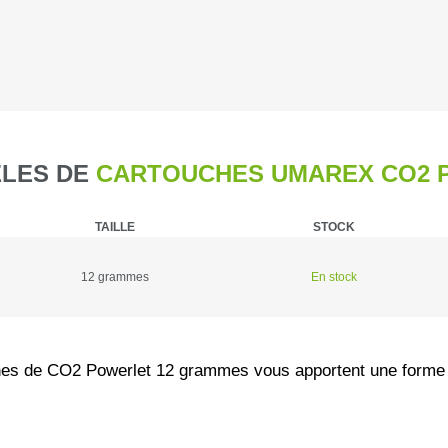
Caméra de c
Piegeage
Chasse du g
LES DE
CARTOUCHES UMAREX CO2 P
Détecteurs
TAILLE
STOCK
Chasse du g
12 grammes
En stock
Sièges et t
Chasse de l
es de CO2 Powerlet 12 grammes vous apportent une forme ad
Talkie-walk
Panneaux de