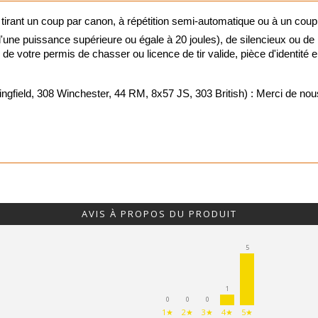
 tirant un coup par canon, à répétition semi-automatique ou à un coup
Vision noct
ne puissance supérieure ou égale à 20 joules), de silencieux ou de
ie de votre permis de chasser ou licence de tir valide, pièce d'identité
Vision ther
d, 308 Winchester, 44 RM, 8x57 JS, 303 British) : Merci de nous j
Lunettes de 
Viseurs poi
Montages o
AVIS À PROPOS DU PRODUIT
Jumelles de
5
Télémètres
Télescopes
1
0
0
0
1★
2★
3★
4★
5★