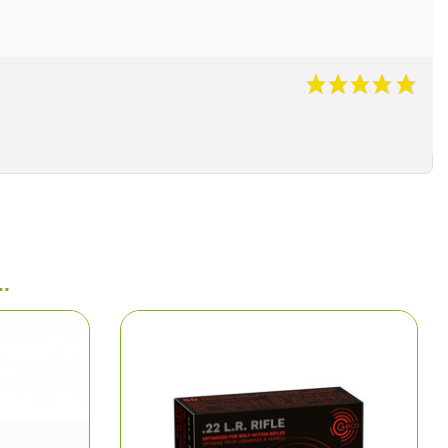
ns
aire
polos
arkas
.
e chasse
ments
hasse