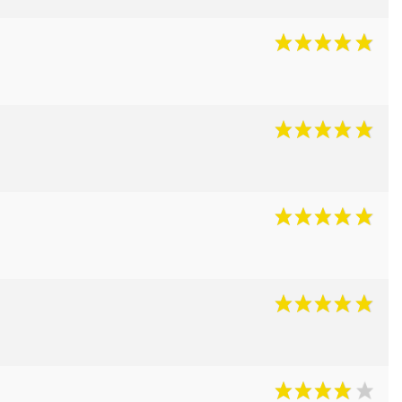
t cartouchières
ères, pochettes
 pêche
lousons
los et sweats