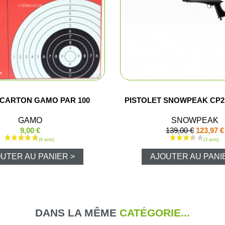
Pantalons d
Veste de ba
Pantalons e
 CARTON GAMO PAR 100
PISTOLET SNOWPEAK CP2 
Gilets
GAMO
SNOWPEAK
T-shirts, po
9,00 €
139,00 €
123,97 €
Casquettes
UTER AU PANIER >
AJOUTER AU PANI
Gants
Chaussures
DANS LA MÊME
CATÉGORIE...