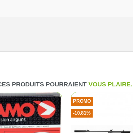
me et enfant
Combinaiso
ussant
Pulls et pol
ssoires
T-shirts et 
Vestes et p
Chemises
CES PRODUITS POURRAIENT
VOUS PLAIRE..
Blousons d
PROMO
Cuissards
-10,81%
Sous-vête
Gilets de c