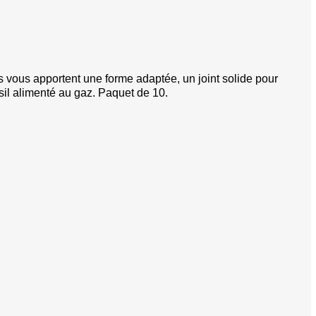
pe
se
es
ous apportent une forme adaptée, un joint solide pour
usil alimenté au gaz. Paquet de 10.
 super-magnum
hevrotines
erses
sifflets de chasse
s véhicules
e