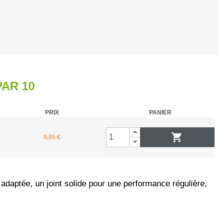
hasse et surveillance
rand gibier
AR 10
 de métaux
PRIX
PANIER
ibier d'eau

9,95 €
répieds
a palombe / pigeon ramier
aptée, un joint solide pour une performance régulière,
ies
 signalisation