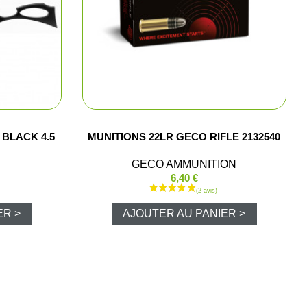
e chasse
lltrap
t shorts
BLACK 4.5
MUNITIONS 22LR GECO RIFLE 2132540
GECO AMMUNITION
los et chemises
6,40 €
ER >
AJOUTER AU PANIER >