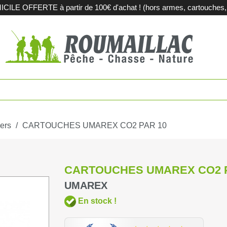
LE OFFERTE à partir de 100€ d'achat ! (hors armes, cartouches, m
es
Fusils de c
touches
Carabines 
tions métalliques
Fusils de sp
ers
CARTOUCHES UMAREX CO2 PAR 10
pement et territoires
Armes d'oc
CARTOUCHES UMAREX CO2 P
iques
Acier et sub
UMAREX
En stock !
agerie
Sport