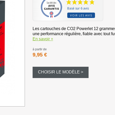
Bourre à ju
Basé sur 6 avis
Bourre gras
VOIR LES AVIS
Dispersant
Les cartouches de CO2 Powerlet 12 grammes v
une performance régulière, fiable avec tout f
En savoir +
Magnum et
à partir de
9,95 €
Balles et c
Formes div
CHOISIR LE MODÈLE >
Appeaux et 
Equipement
Camouflag