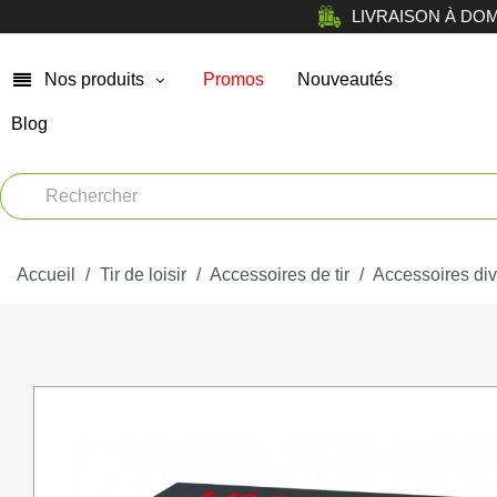
LIVRAISON À DOMICI
Nos produits
Promos
Nouveautés
Blog
Chasse
Arm
Car
Vêtements
Muni
Accueil
Atelier
Tir de loisir
Accessoires de tir
Accessoires div
Equi
Tir de loisir
Opt
Tir Sportif
Bag
Chiens