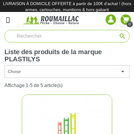
LIVRAISON À DOMICILE OFFERTE à partir de 100€ d'achat ! (hors
armes, cartouches, munitions & hors gabarit
0
search
Liste des produits de la marque
PLASTILYS

Choisir
Affichage 1-5 de 5 article(s)