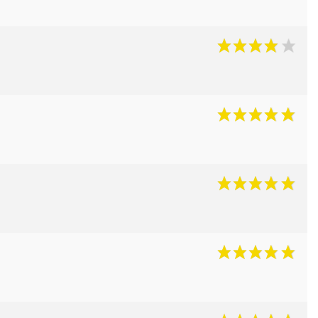
ns
aire
polos
arkas
e chasse
ments
hasse