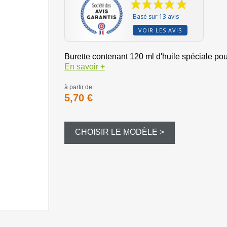
Bourre à ju
Basé sur 13 avis
Bourre gras
VOIR LES AVIS
Dispersant
Burette contenant 120 ml d'huile spéciale pour
En savoir +
Magnum et
à partir de
5,70 €
Balles et c
CHOISIR LE MODÈLE >
Formes div
Appeaux et 
Equipement
Camouflag