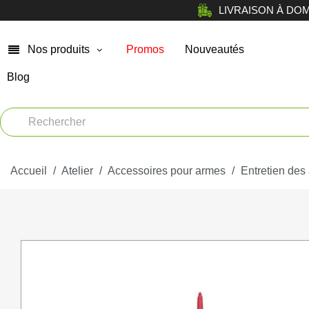
LIVRAISON À DOMICI
Nos produits
Promos
Nouveautés
Blog
Chasse
Arm
Car
Vêtements
Muni
Accueil
Atelier
Atelier
Accessoires pour armes
Entretien des
Equi
Tir de loisir
Opt
Tir Sportif
Bag
Chiens