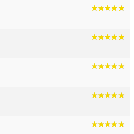
t cartouchières
ères, pochettes
 pêche
lousons
los et sweats