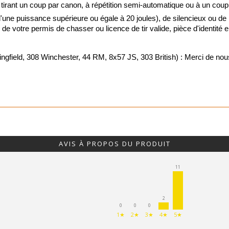
 tirant un coup par canon, à répétition semi-automatique ou à un coup
ne puissance supérieure ou égale à 20 joules), de silencieux ou de
Vision noct
ie de votre permis de chasser ou licence de tir valide, pièce d'identité
Vision ther
d, 308 Winchester, 44 RM, 8x57 JS, 303 British) : Merci de nous j
Lunettes de 
Viseurs poi
Montages o
AVIS À PROPOS DU PRODUIT
Jumelles de
11
Télémètres
2
0
0
0
Télescopes
1★
2★
3★
4★
5★