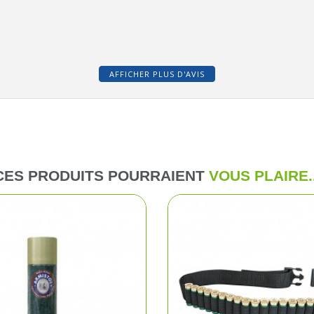
Pantalons d
Veste de ba
AFFICHER PLUS D'AVIS
Pantalons e
Gilets
CES PRODUITS POURRAIENT
VOUS PLAIRE..
T-shirts, po
Casquettes
Gants
Chaussures