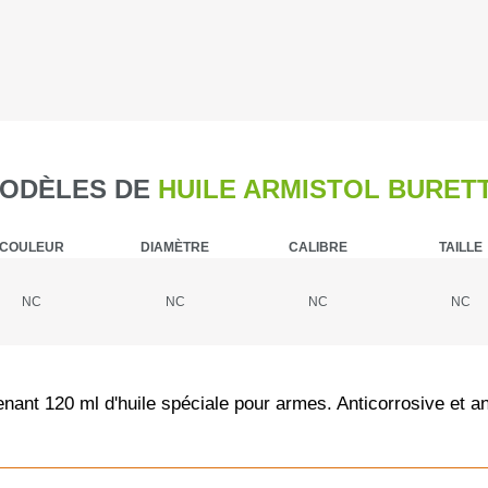
Caméra de c
Piegeage
Chasse du g
ODÈLES DE
HUILE ARMISTOL BURET
Détecteurs
COULEUR
DIAMÈTRE
CALIBRE
TAILLE
Chasse du g
NC
NC
NC
NC
Sièges et t
Chasse de l
nant 120 ml d'huile spéciale pour armes. Anticorrosive et ant
Talkie-walk
Panneaux de