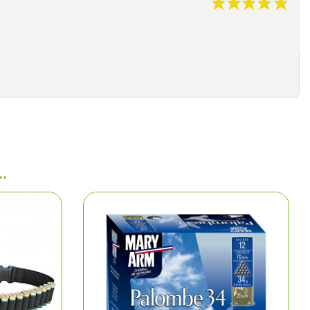
e chasse
lltrap
t shorts
.
los et chemises