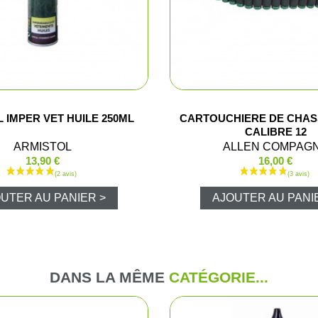
Shorts
Chemises
Pantalons
 IMPER VET HUILE 250ML
CARTOUCHIERE DE CHAS
Vestes et gi
CALIBRE 12
ARMISTOL
ALLEN COMPAG
13,90 €
16,00 €
T-shirts et 
UTER AU PANIER >
AJOUTER AU PANI
Ensembles 
Veste Pluie
Ponchos
DANS LA MÊME
CATÉGORIE...
Pantalons P