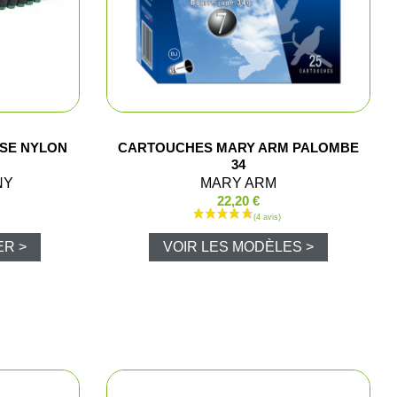
SE NYLON
CARTOUCHES MARY ARM PALOMBE
lets
34
NY
MARY ARM
22,20 €
polos
ER >
VOIR LES MODÈLES >
Pluie
luie