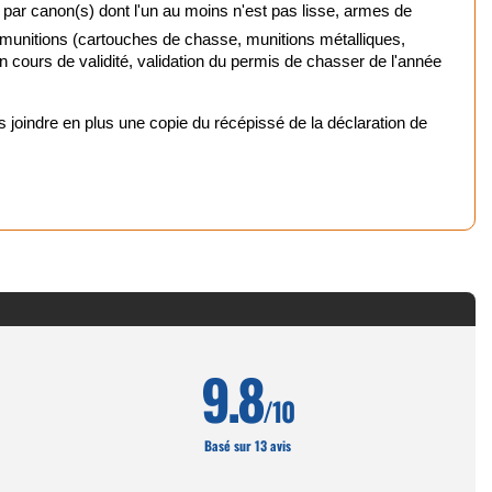
 par canon(s) dont l'un au moins n'est pas lisse, armes de
 munitions (cartouches de chasse, munitions métalliques,
urne
 en cours de validité, validation du permis de chasser de l'année
mique
oindre en plus une copie du récépissé de la déclaration de
chasse et tir
nts rouges
ptiques
 chasse
9.8
/10
Basé sur 13 avis