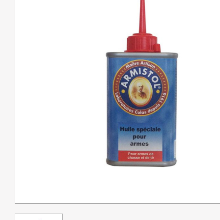
Pêche
Coutellerie
Armes de défense
Loisirs
Coffres
Bagagerie
Déstockage