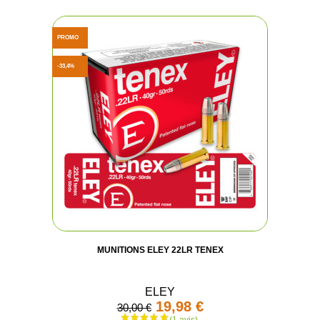
PROMO
-33,4%
MUNITIONS ELEY 22LR TENEX
ELEY
19,98 €
30,00 €