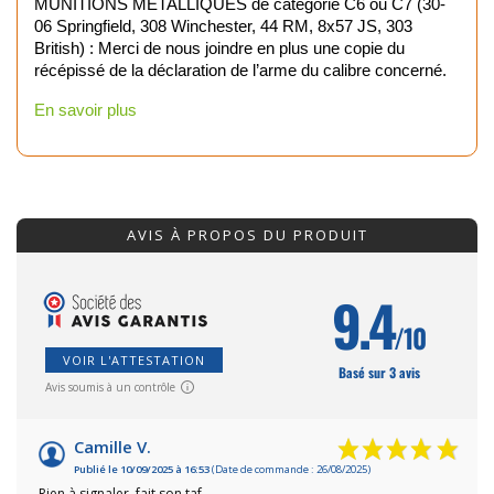
MUNITIONS MÉTALLIQUES de catégorie C6 ou C7 (30-
06 Springfield, 308 Winchester, 44 RM, 8x57 JS, 303
British) : Merci de nous joindre en plus une copie du
récépissé de la déclaration de l’arme du calibre concerné.
En savoir plus
AVIS À PROPOS DU PRODUIT
9.4
/10
VOIR L'ATTESTATION
Basé sur 3 avis
Avis soumis à un contrôle
Camille V.
Publié le 10/09/2025 à 16:53
(Date de commande : 26/08/2025)
Rien à signaler, fait son taf