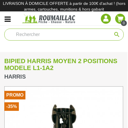
LIVRAISON À DOMICILE OFFERTE à partir de 100€ d'achat ! (hors
armes, cartouches, munitions & hors gabarit
0
search
BIPIED HARRIS MOYEN 2 POSITIONS
MODELE L1-1A2
HARRIS
PROMO
-35%