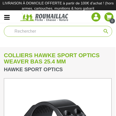
LIVRAISON À DOMICILE OFFERTE à partir de 100€ d'achat ! (hors
armes, cartouches, munitions & hors gabarit
0
search
COLLIERS HAWKE SPORT OPTICS
WEAVER BAS 25.4 MM
HAWKE SPORT OPTICS