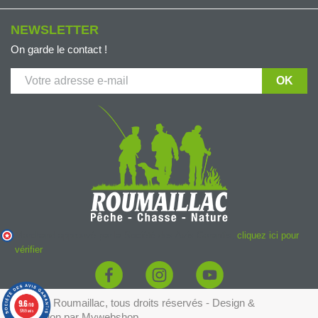
NEWSLETTER
On garde le contact !
Marchand approuvé par la Société des Avis Garantis,
cliquez ici pour
vérifier
.
© 2026 - Roumaillac, tous droits réservés - Design &
9.6
/10
5769 avis
conception par
Mywebshop