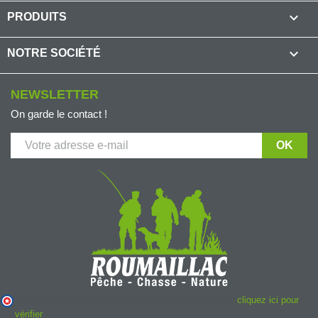

PRODUITS

NOTRE SOCIÉTÉ
NEWSLETTER
(2 avis
On garde le contact !
Marchand approuvé par la Société des Avis Garantis,
cliquez ici pour
vérifier
.